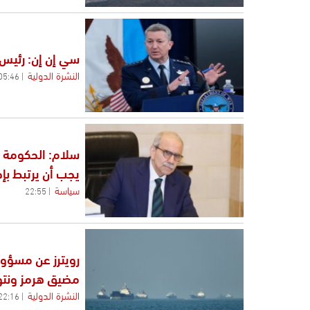
سي إن إن: رئيس 
النشرة الدولية
05:46
سلام: الحكومة ق
يجب أن يرتبط بإ
سياسة
22:55
رويترز عن مسؤول
مضيق هرمز ونتوق
النشرة الدولية
22:16