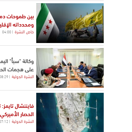
بين طموحات دمشق
ومحدداته الإقلي
خاص النشرة
04:00
وكالة "سبأ" اليم
على هجمات الحو
النشرة الدولية
08:29
فايننشال تايمز:
الحصار الأميركي
النشرة الدولية
07:12