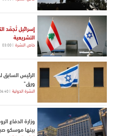
إسرائيل تُجمّد ا
التشريعية
خاص النشرة
03:00
الرئيس السابق ل
ورق"
النشرة الدولية
06:40
بينها موسكو صبا