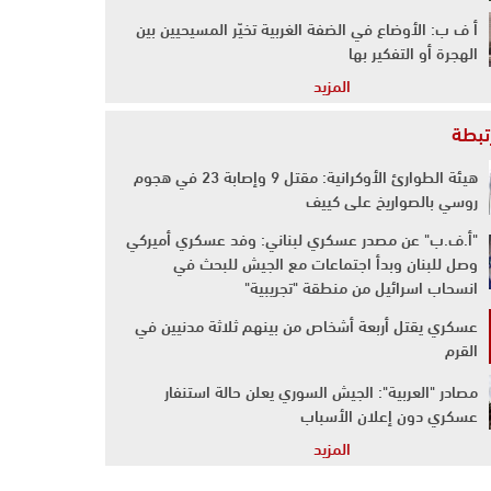
أ ف ب: الأوضاع في الضفة الغربية تخيّر المسيحيين بين
الهجرة أو التفكير بها
المزيد
رتبطة
هيئة الطوارئ الأوكرانية: مقتل 9 وإصابة 23 في هجوم
روسي بالصواريخ على كييف
"أ.ف.ب" عن مصدر عسكري لبناني: وفد عسكري أميركي
وصل للبنان وبدأ اجتماعات مع الجيش للبحث في
انسحاب اسرائيل من منطقة "تجريبية"
عسكري يقتل أربعة أشخاص من بينهم ثلاثة مدنيين في
القرم
مصادر "العربية": الجيش السوري يعلن حالة استنفار
عسكري دون إعلان الأسباب
المزيد
سلطات أوكرانيا: أربعة قتلى على الأقل في كييف إثر
هجوم صاروخي روسي