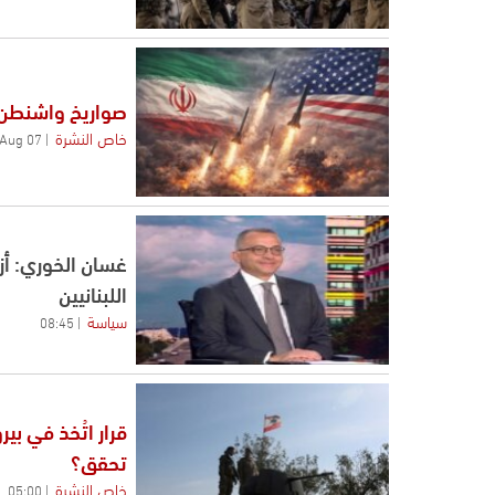
صواريخ واشنطن أ
خاص النشرة
07 Aug
غسان الخوري: أز
اللبنانيين
سياسة
08:45
قرار اتُخذ في بي
تحقق؟
خاص النشرة
05:00