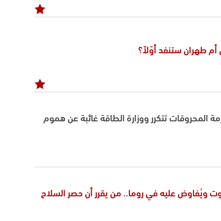
م طهران ستنفد أوّلاً؟
مة المحروقات تتكرر ووزارة الطاقة غائبة عن هموم
روت ويُفاوض عليه في روما.. من يقرر أن حصر السلاح