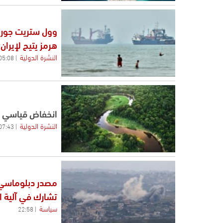
وول ستريت جورن
هرمز يتيح لإيرا
النشرة الدولية
05:08
انخفاض قياسي في
النشرة الدولية
07:43
مصدر دبلوماسي ل
تشارك في آلية ا
سياسة
22:58