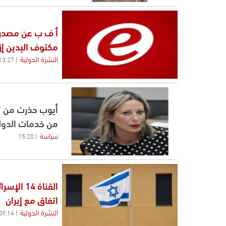
أ ف ب عن مصدر 
مكتوف اليدين إز
النشرة الدولية
13:27
أيوب حذرت من "ت
من خدمات الدول
سياسة
15:20
القناة 4
اتفاق مع إيران
النشرة الدولية
09:14