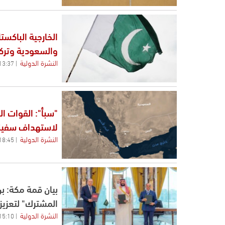
الخارجية الباكست
والسعودية وتركي
النشرة الدولية
13:37
"سبأ": القوات ال
لاستهداف سفينة 
النشرة الدولية
18:45
بيان قمة مكة: ب
المشترك" لتعزيز 
النشرة الدولية
15:10