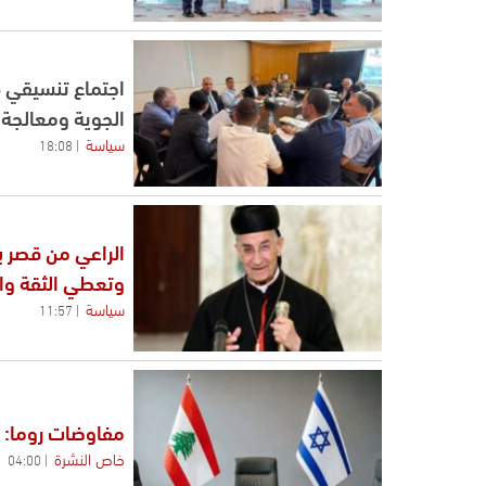
اجتماع تنسيقي ف
الجوية ومعالجة 
سياسة
18:08
الراعي من قصر ب
وتعطي الثقة والط
سياسة
11:57
مفاوضات روما: ر
خاص النشرة
04:00