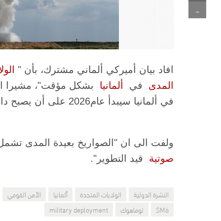
-
افاد بيان أميركي ألماني مشترك، بأن "​
الول
المدى
​ في ​
ألمانيا
​ بشكل مؤقت"، مشيرا ال
في ألمانيا سيبدأ عام2026 على أن يصبح دائما مستقبلا".
ولفت الى ان "الصواريخ بعيدة المدى تشمل 
صوتية
​ قيد التطوير".
النشرة الدولية
الولايات المتحدة
ألمانيا
الأمن القومي
SM6
توماهوك
military deployment