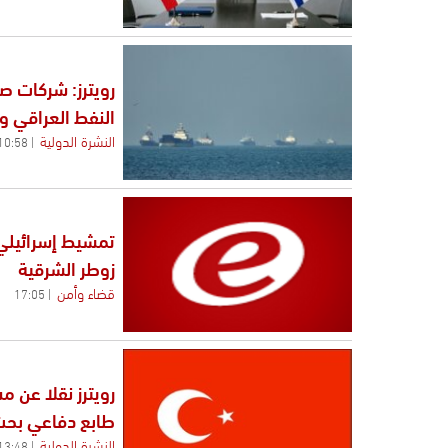
رويترز: شركات ص
النفط العراقي 
النشرة الدولية
10:58
تمشيط إسرائيلي
زوطر الشرقية
قضاء وأمن
17:05
رويترز نقلا عن 
طابع دفاعي بح
النشرة الدولية
13:48