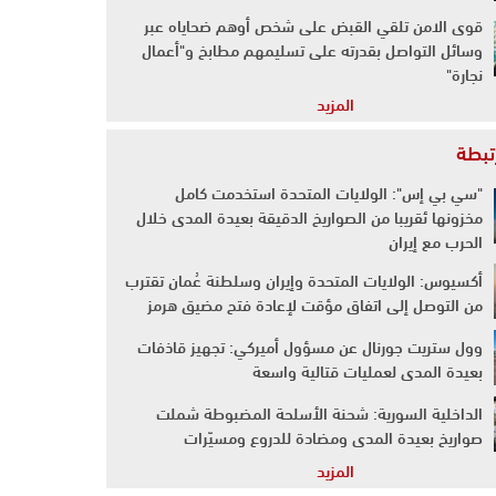
قوى الامن تلقي القبض على شخص أوهم ضحاياه عبر
وسائل التواصل بقدرته على تسليمهم مطابخ و"أعمال
نجارة"
المزيد
رتبطة
"سي بي إس": الولايات المتحدة استخدمت كامل
مخزونها ئقريبا من الصواريخ الدقيقة بعيدة المدى خلال
الحرب مع إيران
أكسيوس: الولايات المتحدة وإيران وسلطنة عُمان تقترب
من التوصل إلى اتفاق مؤقت لإعادة فتح مضيق هرمز
وول ستريت جورنال عن مسؤول أميركي: تجهيز قاذفات
بعيدة المدى لعمليات قتالية واسعة
الداخلية السورية: شحنة الأسلحة المضبوطة شملت
صواريخ بعيدة المدى ومضادة للدروع ومسيّرات
المزيد
الحكومة البريطانية: سنقود تحالفا يضم اثنتي عشرة