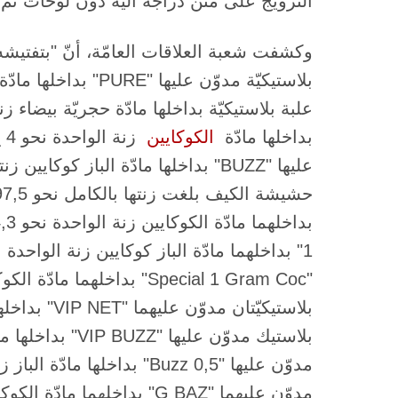
التّرويج على متن درّاجة آليّة دون لوحات تمّ
بداخلها مادّة ​
الكوكايين
​ 