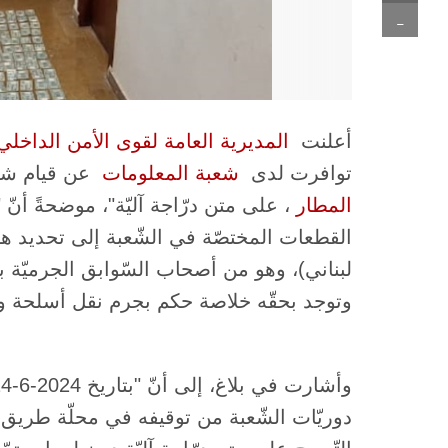
-
أعلنت ​
المديرية العامة لقوى الأمن الداخلي
توافرت لدى ​
شعبة المعلومات
​ عن قيام شخ
المطار
​، على متن درّاجة آليّة"، موضحةً أنّ
لبناني)، وهو من أصحاب السّوابق الجرميّة ب
وتوجد بحقّه خلاصة حكم بجرم نقل أسلحة وذخ
دوريّات الشّعبة من توقيفه في محلّة طريق ا