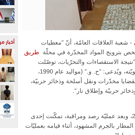
أخبار م
​- شعبة العلاقات العامّة، أنّ "معطيات
ص بترويج المواد المخدّرة في محلّة ​
طريق
 "نتيجة الاستقصاءات والتحرّيات، توصّلت
القطعات المختصّة في الشّعبة إلى تحديد هويّته، ويُدعى: "ح. و." (مواليد عام 1990،
قضايا مخدّرات ونقل أسلحة وذخائر حربيّة،
ائر حربيّة وإطلاق نار".
وأشارت في بلاغ، إلى أنّ "بتاريخ 2024-6-24، وبعد عمليّة رصد ومراقبة، تمكّنت إحدى
لمطار بالجرم المشهود، أثناء قيامه بعمليّات