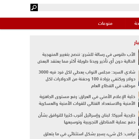
حة
منوعات
ار
الأب طنوس في رسالة للشرع: ننصح بتغيير المنهجية
الحالية دون أي تأخير ويدنا طويلة أكثر مما يعتقد البعض
شادي السيد: مجلس النواب يعطي لكل فرد فيه 3000
دولار ويكتفي بزيادة 100 وحفنة من الدولارات لكل
موظف في القطاع العام
خلية الإعلام الأمني في العراق: رفع مستوى الجاهزية
الأمنية والاستعداد القتالي للقوات الأمنية والعسكرية
خارجية أميركا: لبنان وإسرائيل أقرب كثيرا للتوافق بشأن
دفع عملية المناطق التجريبية وتوسيعها
ترامب: كل شيء يسير بشكل استثنائي في ما يتعلق