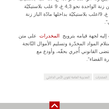
مدوّن عليها "Net 0,5" بداخلها مادّة الكوكايين زنة الواحدة نحو 4,3 غ، 9 علب بلاستيكيّة
بداخلها مادّة الكوكايين زنة الواحدة نحو 3,8 غ، 9/علب بلاستيكيّة بداخلها مادّة الباز زنة
ليه لجهة قيامه بترويج ​
المخدرات
​ على متن
استلام المواد المخدّرة وتسليم الأموال النّاتجة
مقتضى القانوني أُجري بحقّه، وأودع مع
ة القضاء".
المخدرات
المديرية العامة لقوى الأمن الداخلي