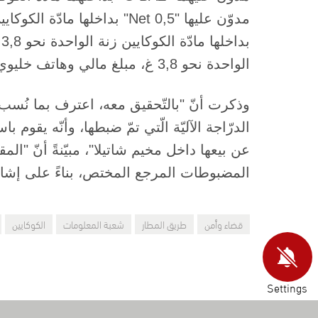
الواحدة نحو 3,8 غ، مبلغ مالي وهاتف خليوي".
وذكرت أنّ "بالتّحقيق معه، اعترف بما نُسب إ
الدرّاجة الآليّة الّتي تمّ ضبطها، وأنّه يقوم ب
عن بيعها داخل مخيم شاتيلا"، مبيّنةً أنّ "ال
المضبوطات المرجع المختص، بناءً على إشار
قضاء وأمن
طريق المطار
شعبة المعلومات
الكوكايين
Settings