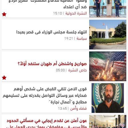
ضد أي اعتداء
النشرة الدولية
15:10
انتهاء جلسة مجلس الوزراء في قصر بعبدا
سياسة
19:21
صواريخ واشنطن أم طهران ستنفد أوّلاً؟
خاص النشرة
05:00
قوى الامن تلقي القبض على شخص أوهم
ضحاياه عبر وسائل التواصل بقدرته على تسليمهم
مطابخ و"أعمال نجارة"
قضاء وأمن
13:45
عون أعلن عن تقدم إيجابي في مسألتي الحدود
والأسرى في مفاوضات روما: يجري العمل على