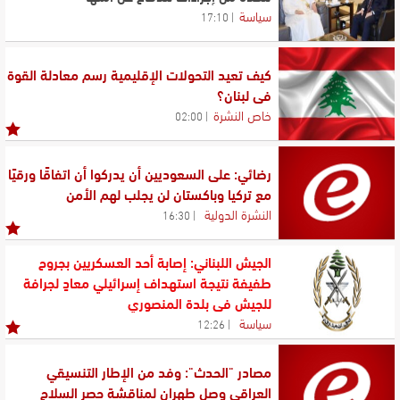
سياسة
17:10
كيف تعيد التحولات الإقليمية رسم معادلة القوة
في لبنان؟
خاص النشرة
02:00
رضائي: على السعوديين أن يدركوا أن اتفاقًا ورقيًا
مع تركيا وباكستان لن يجلب لهم الأمن
النشرة الدولية
16:30
الجيش اللبناني: إصابة أحد العسكريين بجروح
طفيفة نتيجة استهداف إسرائيلي معادٍ لجرافة
للجيش في بلدة المنصوري
سياسة
12:26
مصادر "الحدث": وفد من الإطار التنسيقي
العراقي وصل طهران لمناقشة حصر السلاح