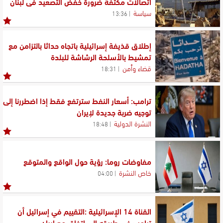
اتصالات مكثفة ضرورة خفض التصعيد في لبنان
سياسة
13:36
إطلاق قذيفة إسرائيلية باتجاه حداثا بالتزامن مع
تمشيط بالأسلحة الرشاشة للبلدة
قضاء وأمن
18:31
ترامب: أسعار النفط سترتفع فقط إذا اضطررنا إلى
توجيه ضربة جديدة لإيران
النشرة الدولية
18:48
مفاوضات روما: رؤية حول الواقع والمتوقع
خاص النشرة
04:00
القناة 14 الإسرائيلية :التقييم في إسرائيل أن
ترامب في طريقه إلى اتفاق مع إيران