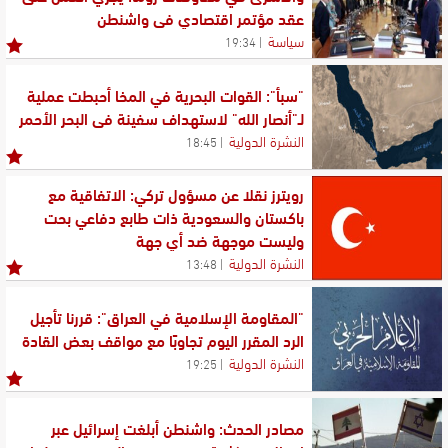
عقد مؤتمر اقتصادي في واشنطن
سياسة
19:34
"سبأ": القوات البحرية في المخا أحبطت عملية
لـ"أنصار الله" لاستهداف سفينة في البحر الأحمر
النشرة الدولية
18:45
رويترز نقلا عن مسؤول تركي: الاتفاقية مع
باكستان والسعودية ذات طابع دفاعي بحت
وليست موجهة ضد أي جهة
النشرة الدولية
13:48
"المقاومة الإسلامية في العراق": قررنا تأجيل
الرد المقرر اليوم تجاوبًا مع مواقف بعض القادة
النشرة الدولية
19:25
مصادر الحدث: واشنطن أبلغت إسرائيل عبر