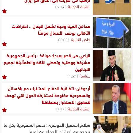
النشرة الدولية
09:14
مدافن المية ومية تشعل الجدل... اعتراضات
الأهالي توقف الأعمال موقتًا
خاص النشرة
03:00
الراعي من قصر بعبدا: مواقف رئيس الجمهورية
مشرّفة ووطنية وتعطي الثقة والطمأنينة لجميع
اللبنانيين
سياسة
11:57
أردوغان: اتفاقية الدفاع المشترك مع باكستان
والسعودية مفتوحة لمشاركة الدول التي تهدف
لتحقيق الاستقرار بمنطقتنا
النشرة الدولية
17:17
سلام استقبل الدوسري: ندعم السعودية بكل ما
تتخذه من إجراءات للدفاع عن أمنها