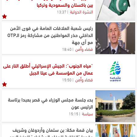
بين باكستان والسعودية وتركيا
النشرة الدولية
13:37
رئيس شعبة العلاقات العامة في قوى الأمن
الداخلي حذر المواطنين من مشاركة رمز الـOTP
مع أي جهة
قضاء وأمن
18:40
"مياه الجنوب": الجيش الإسرائيلي أطلق النار على
عمال من المؤسسة في عيتا الجبل
قضاء وأمن
15:50
بدء جلسة مجلس الوزراء في قصر بعبدا برئاسة
الرئيس عون
سياسة
15:15
بيان قمة مكة: بن سلمان وأردوغان وشريف
وقعوا "اتفاقية للدفاع المشترك" لتعزيز الردع