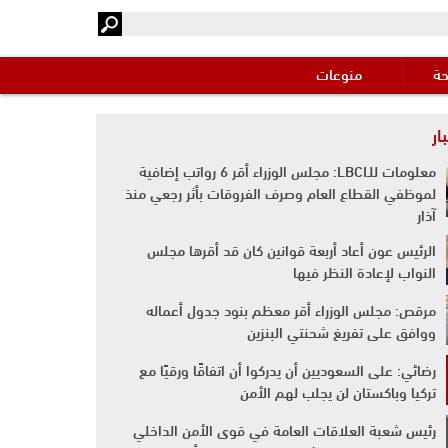
حة
منوعات
ار
معلومات للـLBCI: مجلس الوزراء أقر 6 رواتب إضافية
لموظفي القطاع العام وصرف الفروقات بأثر رجعي منذ
آذار
الرئيس عون أعاد أربعة قوانين كان قد أقرها مجلس
النواب لإعادة النظر فيها
مرقص: مجلس الوزراء أقر معظم بنود جدول أعماله
ووافق على تفريغ شحنتي البنزين
رضائي: على السعوديين أن يدركوا أن اتفاقًا ورقيًا مع
تركيا وباكستان لن يجلب لهم الأمن
رئيس شعبة العلاقات العامة في قوى الأمن الداخلي