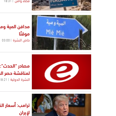
قضاء وأمن
18:31
مدافن المية ومي
موقتًا
خاص النشرة
03:00
مصادر "الحدث": 
لمناقشة حصر ال
النشرة الدولية
18:21
ترامب: أسعار ال
لإيران