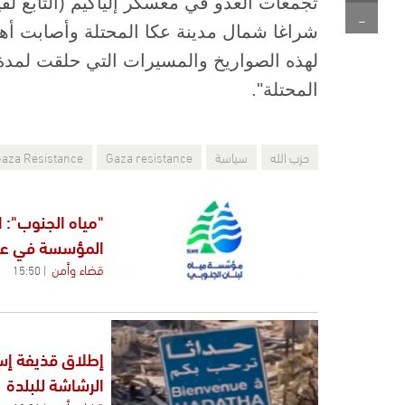
تجمعات العدو في معسكر ‏إلياكيم (التابع لق
-
شراغا شمال مدينة عكا المحتلة وأصابت ‏أه
لهذه الصواريخ والمسيرات التي حلقت لمدة 
المحتلة". ‏
حزب الله
سياسة
Gaza resistance
aza Resistance
"مياه الجنوب": 
المؤسسة في عيت
قضاء وأمن
15:50
إطلاق قذيفة إسرا
الرشاشة للبلدة