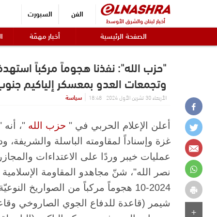
الفن
السبورت
أخبار لبنان والشرق الأوسط
الصفحة الرئيسية
أخبار مهمّة
ال
"حزب الله": نفذنا هجوماً مركباً است
وتجمعات العدو بمعسكر ‏إلياكيم جنوب
سياسة
الأربعاء 30 تشرين الأول 2024 18:48
أعلن الإعلام الحربي في "​
حزب الله
​"، أنه
غزة وإسناداً لمقاومته الباسلة ‌‏‌‏‌والشريفة، ود
عمليات خيبر وردًا على الاعتداءات والمجازر ال
10-2024 هجوماً مركباً من الصواريخ 
شيمر ‌‏(قاعدة للدفاع الجوي الصاروخي وقاعد
+