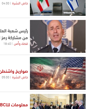
خاص النشرة
04:00
رئيس شعبة العلا
من مشاركة رمز الـOTP مع أي ج
قضاء وأمن
18:40
صواريخ واشنطن أ
خاص النشرة
05:00