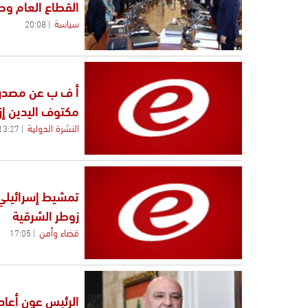
القطاع العام وص
سياسة
20:08
أ ف ب عن مصدر 
مكتوف اليدين إز
النشرة الدولية
13:27
تمشيط إسرائيلي
زوطر الشرقية
قضاء وأمن
17:05
الرئيس عون أعاد