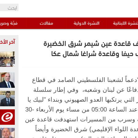
نشرة اللبنانية
النشرة الدولية
مقالات
فجّة وصري
هدف قاعدة عين شيمر ‌شرق الخضيرة
آخر الأخب
 حيفا وقاعدة شراغا شمال عكا
 "دعماً لشعبنا الفلسطيني الصامد في قطاع
فاعًا عن لبنان ‌‏‌‏وشعبه، ‏ ‏وفي إطار ‏سلسلة
تي يرتكبها العدو الصهيوني ‌‏وبنداء "لبيك ‏يا
نصر الله"، شنّ مجاهدو المقاومة الإسلامية عند الساعة 05:00 من مساء يوم الأربعاء ‌‏‌‏30-
النوعيّة وسرب من المسيرات استهدفت قاعدة عين
ة اللواء الإقليمي) شرق الخضيرة وأيضاً