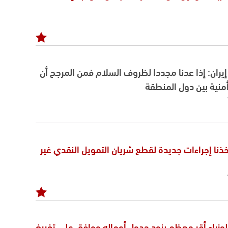
 إيران: إذا عدنا مجددا لظروف السلام فمن المرجح أن
منية بين دول المنطقة
تخذنا إجراءات جديدة لقطع شريان التمويل النقدي غير
زراء أقر معظم بنود جدول أعماله ووافق على تفريغ