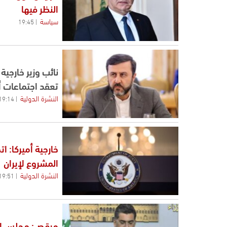
النظر فيها
سياسة
19:45
نائب وزير خارجية
تعقد اجتماعات أ
النشرة الدولية
19:14
خارجية أميركا: ا
المشروع لإيران
النشرة الدولية
19:51
مرقص: مجلس الو