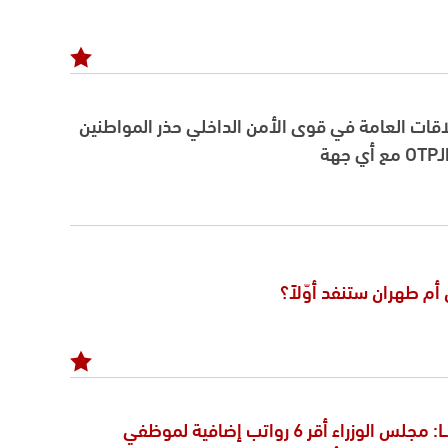
قات العامة في قوى الأمن الداخلي حذر المواطنين
هة
م طهران ستنفد أوّلاً؟
معلومات للـLBCI: مجلس الوزراء أقر 6 رواتب إضافية لموظفي