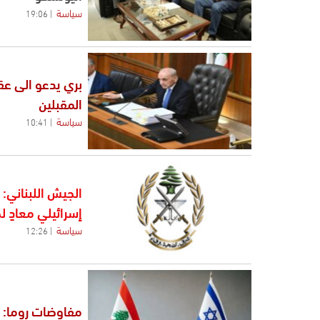
سياسة
19:06
بري يدعو الى عق
المقبلين
سياسة
10:41
الجيش اللبناني:
إسرائيلي معادٍ 
سياسة
12:26
مفاوضات روما: ر