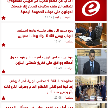
أ ف ب عن مصدر مقرب من الجيش السعودي:
التحالف لن يقف مكتوف اليدين إزاء هجمات
الحوثيين على قوات الحكومة اليمنية
النشرة الدولية
13:27
بري يدعو الى عقد جلسة عامة لمجلس
النواب يومي الثلاثاء والاربعاء المقبلين
سياسة
10:41
مرقص: مجلس الوزراء أقر معظم بنود جدول
أعماله ووافق على تفريغ شحنتي البنزين
سياسة
19:43
معلومات للـLBCI: مجلس الوزراء أقر 6 رواتب
إضافية لموظفي القطاع العام وصرف الفروقات
بأثر رجعي منذ آذار
سياسة
20:08
عون أعلن عن تقدم إيجابي في مسألتي الحدود