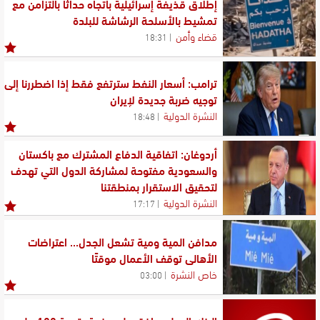
إطلاق قذيفة إسرائيلية باتجاه حداثا بالتزامن مع
تمشيط بالأسلحة الرشاشة للبلدة
قضاء وأمن
18:31
ترامب: أسعار النفط سترتفع فقط إذا اضطررنا إلى
توجيه ضربة جديدة لإيران
النشرة الدولية
18:48
أردوغان: اتفاقية الدفاع المشترك مع باكستان
والسعودية مفتوحة لمشاركة الدول التي تهدف
لتحقيق الاستقرار بمنطقتنا
النشرة الدولية
17:17
مدافن المية ومية تشعل الجدل... اعتراضات
الأهالي توقف الأعمال موقتًا
خاص النشرة
03:00