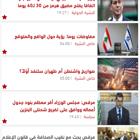
اتفاقا يفتح مضيق هرمز من 30 لـ60 يوما
النشرة الدولية
19:27
مفاوضات روما: رؤية حول الواقع والمتوقع
خاص النشرة
04:00
صواريخ واشنطن أم طهران ستنفد أوّلاً؟
خاص النشرة
05:00
مرقص: مجلس الوزراء أقر معظم بنود جدول
أعماله ووافق على تفريغ شحنتي البنزين
سياسة
19:43
مرقص بحث مع نقيب الصحافة في قانون الإعلام