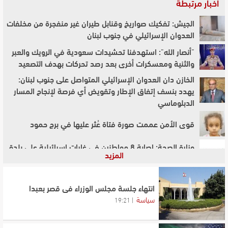
أخبار مرتبطة
الجيش: تفكيك صواريخ وقنابل طيران غير منفجرة من مخلفات
العدوان الإسرائيلي في جنوب لبنان
"أنصار الله": استهدفنا تحشيدات سعودية في الرويك والعبر
والثنية ومعسكرات أخرى بعد رصد تحركات بهدف التصعيد
الخازن دان العدوان الإسرائيلي المتواصل على جنوب لبنان:
يهدد بنسف إتفاق الإطار وتقويض أي فرصة لإنجاح المسار
الدبلوماسي
قوى الأمن عممت صورة فتاة عُثر عليها في برج حمود
وزارة الصحة: إصابة 8 مواطنين في غارات إسرائيلية على بلدة
المزيد
برج الشمالي
وزارة الصحة: حصيلة العدوان الإسرائيلي على لبنان بلغت
4333 شهيدًا و12242 جريحًا
انتهاء جلسة مجلس الوزراء في قصر بعبدا
سياسة
19:21
شرطة بلدية برج البراجنة تبدأ حملة لإزالة التعديات
والمخالفات من الشوارع والأرصفة