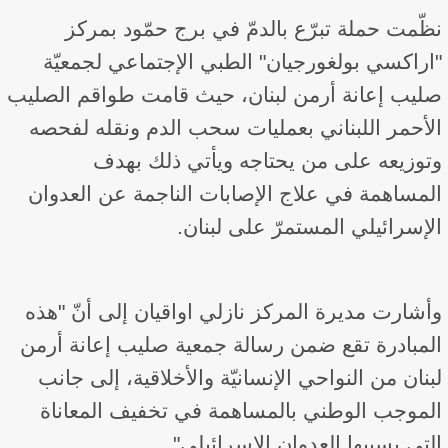
نظّمت حملة تبرّع بالدمّ في برج حمّود بمركز
"اراكسي بولغورجيان" الطبي الإجتماعي لجمعيّة
صليب إعانة أرمن لبنان، حيث قامت طواقم الصليب
الأحمر اللبناني بعمليات سحب الدم ونقله لفحصه
وتوزيعه على من يحتاجه ويأتي ذلك بهدف
المساهمة في علاج الإصابات الناجمة عن العدوان
الإسرائيلي المستمرّ على لبنان.
وأشارت مديرة المركز نازلي اواقيان إلى أنّ "هذه
المبادرة تقع ضمن رسالة جمعية صليب إعانة أرمن
لبنان من النواحي الإنسانيّة والأخلاقية، إلى جانب
الموجب الوطني بالمساهمة في تخفيف المعاناة
التي يسببها العدوان الإسرائيلي".