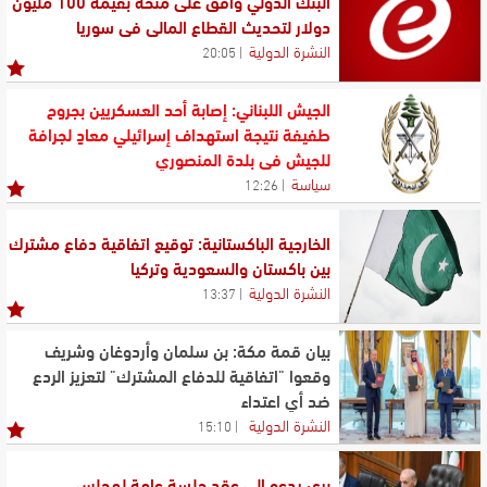
البنك الدولي وافق على منحة بقيمة 100 مليون
دولار لتحديث القطاع المالي في سوريا
النشرة الدولية
20:05
الجيش اللبناني: إصابة أحد العسكريين بجروح
طفيفة نتيجة استهداف إسرائيلي معادٍ لجرافة
للجيش في بلدة المنصوري
سياسة
12:26
الخارجية الباكستانية: توقيع اتفاقية دفاع مشترك
بين باكستان والسعودية وتركيا
النشرة الدولية
13:37
بيان قمة مكة: بن سلمان وأردوغان وشريف
وقعوا "اتفاقية للدفاع المشترك" لتعزيز الردع
ضد أي اعتداء
النشرة الدولية
15:10
بري يدعو الى عقد جلسة عامة لمجلس