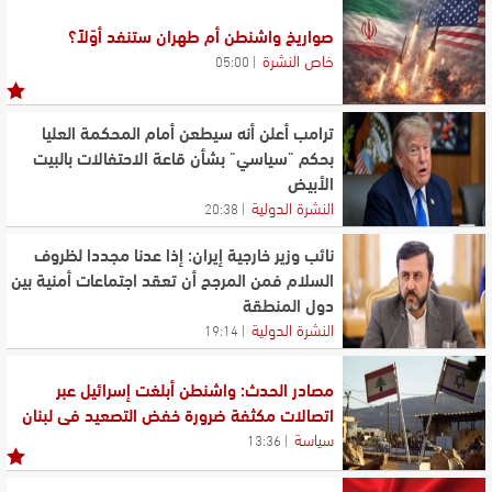
حملة شعبية من أجل الوحدة تكتسب زخماً متزايداً في مختلف
أنحاء لبنان
صواريخ واشنطن أم طهران ستنفد أوّلاً؟
خاص النشرة
05:00
الخطيب تابع مع السفير الصيني ومجلس الانماء والاعمار
المساعدات التي يمكن تقديمها للمتضررين من العدوان
الاسرائيلي
ترامب أعلن أنه سيطعن أمام المحكمة العليا
بحكم "سياسي" بشأن قاعة الاحتفالات بالبيت
الأبيض
النشرة الدولية
20:38
نائب وزير خارجية إيران: إذا عدنا مجددا لظروف
السلام فمن المرجح أن تعقد اجتماعات أمنية بين
دول المنطقة
النشرة الدولية
19:14
مصادر الحدث: واشنطن أبلغت إسرائيل عبر
اتصالات مكثفة ضرورة خفض التصعيد في لبنان
سياسة
13:36