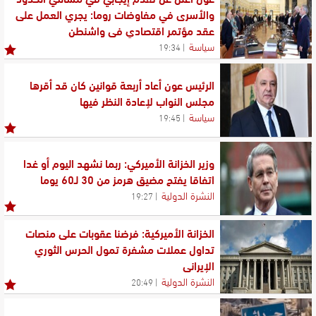
والأسرى في مفاوضات روما: يجري العمل على
عقد مؤتمر اقتصادي في واشنطن
سياسة
19:34
الرئيس عون أعاد أربعة قوانين كان قد أقرها
مجلس النواب لإعادة النظر فيها
سياسة
19:45
وزير الخزانة الأميركي: ربما نشهد اليوم أو غدا
اتفاقا يفتح مضيق هرمز من 30 لـ60 يوما
النشرة الدولية
19:27
الخزانة الأميركية: فرضنا عقوبات على منصات
تداول عملات مشفرة تمول الحرس الثوري
الإيراني
النشرة الدولية
20:49