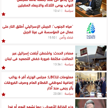
النواب يومي الثلاثاء والاربعاء المقبلين
سياسة
10:41
"مياه الجنوب": الجيش الإسرائيلي أطلق النار على
عمال من المؤسسة في عيتا الجبل
قضاء وأمن
15:50
مصادر الحدث: واشنطن أبلغت إسرائيل عبر
اتصالات مكثفة ضرورة خفض التصعيد في لبنان
سياسة
13:36
معلومات للـLBCI: مجلس الوزراء أقر 6 رواتب
إضافية لموظفي القطاع العام وصرف الفروقات
بأثر رجعي منذ آذار
سياسة
20:08
وزير الخزانة الأميركي: ربما نشهد اليوم أو غدا