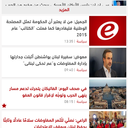
سي إن إن: رئيس الأركان الأميركي يبحث عن مخرج من الحرب
المزيد
مع إيران
رئيس بلدية زوطر الغربية: حوالى 50 عائلة استقرت في البلدة
الجميل: من لا يعتبر أن الحكومة تمثل المصلحة
وقلق متزايد بسبب استمرار الخروقات الإسرائيلية
الوطنية فليغادرها كما فعلت "الكتائب" عام
2015
رشق رئيس وزراء كوسوفو بالبيض في البرلمان مع تصاعد
سياسة
13:35
الأزمة السياسية
رئيس الوزراء البلغاري: انفجار مسيّرة آتية من رومانيا قرب خط
معوض: سفيرة لبنان بواشنطن أثبتت جدارتها
أنابيب غاز في بلغاريا
بإدارة المفاوضات و"عم تحكي لبناني"
سقلاوي بحث مع رئيس بلدية رميش في حلول مناسبة
سياسة
09:40
لتسلُّم التبغ من قرى المنطقة
في صحف اليوم: الفاتيكان يتحرك لدعم مسار
ينهي الحرب وتوجُه لإقرار قانون العفو
سياسة
08:15
الراعي: نصلّي لتُثمر المفاوضات سلامًا عادلًا وثابتًا
يحفظ لبنان ويوقف الاعتداءات