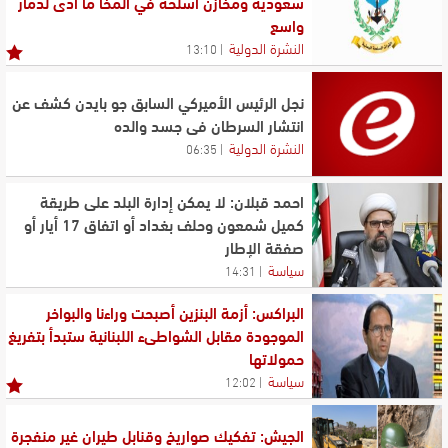
سعودية ومخازن أسلحة في المخا ما أدى لدمار
واسع
النشرة الدولية
13:10
نجل الرئيس الأميركي السابق جو بايدن كشف عن
انتشار السرطان في جسد والده
النشرة الدولية
06:35
احمد قبلان: لا يمكن إدارة البلد على طريقة
كميل شمعون وحلف بغداد أو اتفاق 17 أيار أو
صفقة الإطار
سياسة
14:31
البراكس: أزمة البنزين أصبحت وراءنا والبواخر
الموجودة مقابل الشواطىء اللبنانية ستبدأ بتفريغ
حمولاتها
سياسة
12:02
الجيش: تفكيك صواريخ وقنابل طيران غير منفجرة