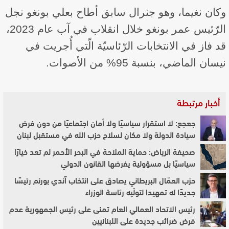
وكان نغيما، وهو جنرال سابق أطاح بعلي بونغو نجل
الرّئيس عمر بونغو خلال انقلاب في آب عام 2023،
قد فاز في الانتخابات الرّئاسيّة الّتي أُجريت في
نيسان الماضي، بنسبة 95% من الأصوات.
أخبار مرتبطة
جعجع: لا استقرار سياسيًا ولا أمان اجتماعيًا من دون فرض
سيادة الدولة ولا مكان لسلاح حزب الله في مستقبل لبنان
صحيفة الرياض: حماية الملاحة في البحر الأحمر لم تعد خيارًا
سياسيًا بل مسؤولية يفرضها القانون الدولي
حزب العمّال البريطاني يصادق على انتخاب آندي بورنم رئيسًا
جديدًا له تمهيدا لتولّيه رئاسة الوزراء
رئيس الاتحاد العمالي العام تمنى على رئيس الجمهورية عدم
فرض ضرائب جديدة على اللبنانيين