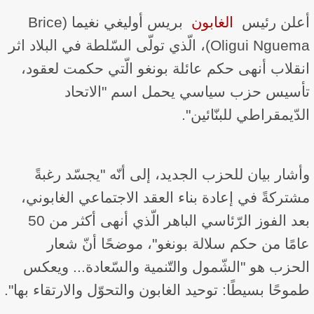
أعلن رئيس ​
الغابون
​ بريس أوليغي نغيما (Brice
Oligui Nguema)، الّذي تولّى السّلطة في البلاد اثر
انقلاب أنهى حكم عائلة بونغو الّتي حكمت لعقود،
تأسيس حزب سياسي يحمل اسم "الاتحاد
الدّيمقراطي للبنّائين".
وأشار بيان للحزب الجديد، إلى أنّه "يجسّد رغبةً
مشتركةً في إعادة بناء العقد الاجتماعي الغابوني،
بعد الفوز الرّئاسي الباهر الّذي أنهى أكثر من 50
عامًا من حكم سلالة بونغو"، موضحًا أنّ شعار
الحزب هو "الشّمول والتّنمية والسّعادة... ويعكس
طموحًا بسيطًا: توحيد الغابون والتحوّل والارتقاء بها".