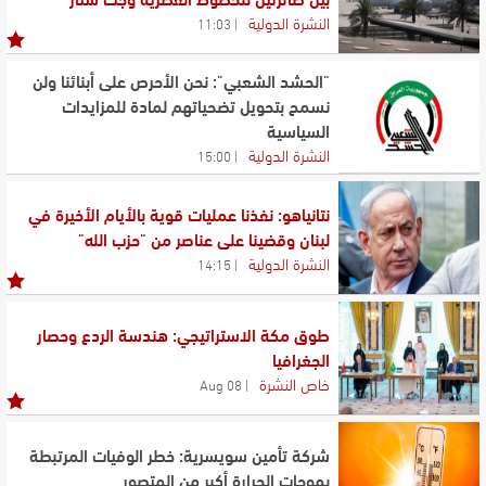
النشرة الدولية
11:03
"الحشد الشعبي": نحن الأحرص على أبنائنا ولن
نسمح بتحويل تضحياتهم لمادة للمزايدات
السياسية
النشرة الدولية
15:00
نتانياهو: نفذنا عمليات قوية بالأيام الأخيرة في
لبنان وقضينا على عناصر من "حزب الله"
النشرة الدولية
14:15
طوق مكة الاستراتيجي: هندسة الردع وحصار
الجغرافيا
خاص النشرة
08 Aug
شركة تأمين سويسرية: خطر الوفيات المرتبطة
بموجات الحرارة أكبر من المتصور