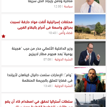
متأخرة ونأمل بإيجاد الحل سريعًا
سياسة
12:30
محلقات إسرائيلية ألقت مواد حارقة تسببت
بحرائق واسعة في أحراج بالبقاع الغربي
قضاء وأمن
10:40
وزير الداخلية الألماني حذر من حرب "هجينة
يومية"بعد هجوم مطار لايبزيج
النشرة الدولية
07:08
"وام": الإمارات سلمت دانيال كيناهان لأيرلندا
في قضايا تتعلق بالجريمة المنظمة
النشرة الدولية
13:48
سلطات أستراليا تحقق في اصطدام كاد أن يقع
بين طائرتين للخطوط القطرية وجت ستار