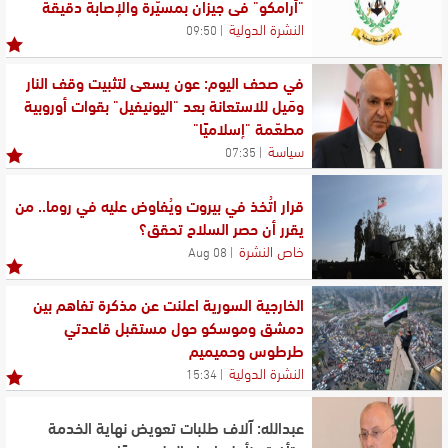
"أرامكو" في جيزان بمسيّرة والإصابة دقيقة
النشرة الدولية
09:50
في صحف اليوم: عون يسعى لتثبيت وقف النار
ومَيل للاستعانة بعد "اليونيفيل" بقوات أوروبية
مطعّمة "إسلاميًا"
سياسة
07:35
قرار اتُخذ في بيروت ويُفاوض عليه في روما.. من
يقرر أن حصر السلاح تحقق؟
خاص النشرة
08 Aug
الخارجية السورية اعلنت عن مذكرة تفاهم بين
دمشق وموسكو حول مستقبل قاعدتي
طرطوس وحميميم
النشرة الدولية
15:34
عبدالله: آلاف طلبات تعويض نهاية الخدمة