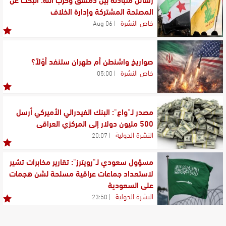
المصلحة المشتركة وإدارة الخلاف
خاص النشرة
06 Aug
صواريخ واشنطن أم طهران ستنفد أوّلاً؟
خاص النشرة
05:00
مصدر لـ"واع": البنك الفيدرالي الأميركي أرسل
500 مليون دولار إلى المركزي العراقي
النشرة الدولية
20:07
مسؤول سعودي لـ"رويترز": تقارير مخابرات تشير
لاستعداد جماعات عراقية مسلحة لشن هجمات
على السعودية
النشرة الدولية
23:50