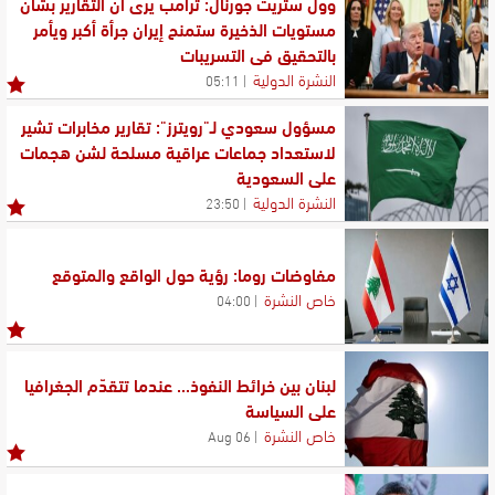
وول ستريت جورنال: ترامب يرى أن التقارير بشأن
مستويات الذخيرة ستمنح إيران جرأة أكبر ويأمر
بالتحقيق في التسريبات
النشرة الدولية
05:11
مسؤول سعودي لـ"رويترز": تقارير مخابرات تشير
لاستعداد جماعات عراقية مسلحة لشن هجمات
على السعودية
النشرة الدولية
23:50
مفاوضات روما: رؤية حول الواقع والمتوقع
خاص النشرة
04:00
لبنان بين خرائط النفوذ... عندما تتقدّم الجغرافيا
على السياسة
خاص النشرة
06 Aug