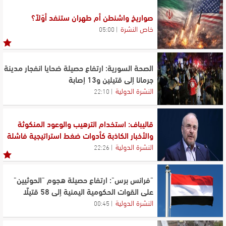
صواريخ واشنطن أم طهران ستنفد أوّلاً؟
خاص النشرة
05:00
الصحة السورية: ارتفاع حصيلة ضحايا انفجار مدينة
جرمانا إلى قتيلين و13 إصابة
النشرة الدولية
22:10
قاليباف: استخدام الترهيب والوعود المنكوثة
والأخبار الكاذبة كأدوات ضغط استراتيجية فاشلة
النشرة الدولية
22:26
"فرانس برس": ارتفاع حصيلة هجوم "الحوثيين"
على القوات الحكومية اليمنية إلى 58 قتيلًا
النشرة الدولية
00:45