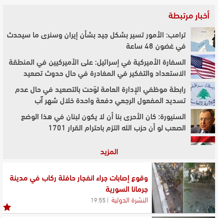
أخبار مرتبطة
ترامب: الأمور تسير بشكل جيد بشأن إيران وسنرى ما سيحدث
في غضون 48 ساعة
السفارة الأميركية في إسرائيل: على الأميركيين في المنطقة
الاستعداد والتفكير في المغادرة في حال حدوث تصعيد
رابطة موظفي الإدارة العامة لوّحت بالتصعيد في حال عدم
تسديد المفعول الرجعي دفعة واحدة خلال شهر آب
السنيورة: كان الأحرى بنا أن لا يكون لبنان في هذا الوضع
الصعب لو أن حزب الله التزم باحترام القرار 1701
كيف تعيد التحولات الإقليمية رسم معادلة القوة في لبنان؟
المزيد
لبنان بين خرائط النفوذ... عندما تتقدّم الجغرافيا على السياسة
وقوع إصابات جراء انفجار حافلة ركاب في مدينة
جرمانا السورية
النشرة الدولية
19:55
مفاوضات روما: رؤية حول الواقع والمتوقع