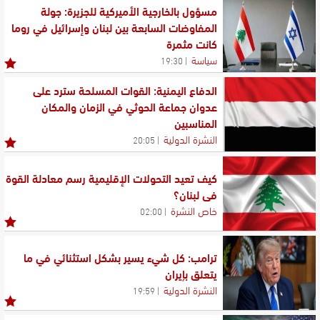
مدافن المية ومية تشعل الجدل... اعتراضات الأهالي توقف
مسؤول بالخارجية الأميركية للجزيرة: جولة
الأعمال موقتًا
المفاوضات السابعة بين لبنان وإسرائيل في روما
كانت مثمرة
رسائل متبادلة بين دمشق وحزب الله: البحث عن المصلحة
سياسة
19:30
المشتركة وإدارة الخلاف
الدفاع اليمنية: القوات المسلحة سترد على
عدوان جماعة الحوثي في الزمان والمكان
المناسبين
النشرة الدولية
20:05
كيف تعيد التحولات الإقليمية رسم معادلة القوة
في لبنان؟
خاص النشرة
02:00
ترامب: كل شيء يسير بشكل استثنائي في ما
يتعلق بإيران
النشرة الدولية
19:59