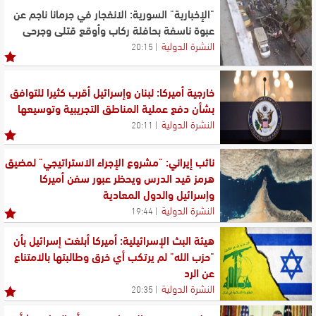
"الإخبارية" السورية: الانفجار في جرمانا ناجم عن
عبوة ناسفة بحافلة ركاب وأوقع قتلى وجرحى
النشرة الدولية
20:15
خارجية أميركا: لبنان وإسرائيل أقرب كثيرا للتوافق
بشأن دفع عملية المناطق التجريبية وتوسيعها
النشرة الدولية
20:11
نائب إيراني: "مشروع الإجراء الاستراتيجي" لمضيق
هرمز قيد الدرس ويحظر عبور سفن أميركا
وإسرائيل والدول المعادية
النشرة الدولية
19:44
هيئة البث الإسرائيلية: أميركا أبلغت إسرائيل بأن
"حزب الله" لم يرتكب أي خرق وطالبتها بالامتناع
عن الرد
النشرة الدولية
20:35