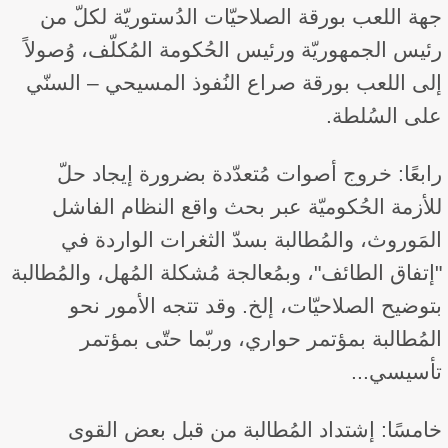
جهة اللعب بورقة الصلاحيّات الدُستوريّة لكلّ من
رئيس الجمهوريّة ورئيس الحُكومة المُكلّف، وُصولاً
إلى اللعب بورقة صراع النُفوذ المسيحي – السنّي
على السُلطة.
رابعًا: خروج أصوات مُتعدّدة بضرورة إيجاد حلّ
للأزمة الحُكوميّة عبر بحث واقع النظام الفاشل
المَوروث، والمُطالبة بسدّ الثغرات الواردة في
"إتفاق الطائف"، وبمُعالجة مُشكلة المُهل، والمُطالبة
بتوضيح الصلاحيّات، إلخ. وقد تتجه الأمور نحو
المُطالبة بمؤتمر حواري، وربّما حتّى بمؤتمر
تأسيسي...
خامسًا: إشتداد المُطالبة من قبل بعض القوى