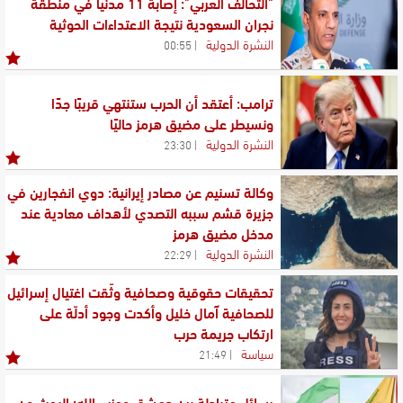
"التحالف العربي": إصابة 11 مدنيًا في منطقة
نجران السعودية نتيجة الاعتداءات الحوثية
النشرة الدولية
00:55
ترامب: أعتقد أن الحرب ستنتهي قريبًا جدًا
ونسيطر على مضيق هرمز حاليًا
النشرة الدولية
23:30
وكالة تسنيم عن مصادر إيرانية: دوي انفجارين في
جزيرة قشم سببه التصدي لأهداف معادية عند
مدخل مضيق هرمز
النشرة الدولية
22:29
تحقيقات حقوقية وصحافية وثّقت اغتيال إسرائيل
للصحافية آمال خليل وأكدت وجود أدلّة على
ارتكاب جريمة حرب
سياسة
21:49
رسائل متبادلة بين دمشق وحزب الله: البحث عن