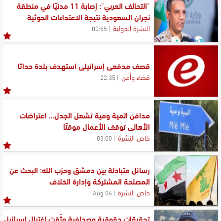
"التحالف العربي": إصابة 11 مدنيًا في منطقة
نجران السعودية نتيجة الاعتداءات الحوثية
النشرة الدولية
00:55
قصف مدفعي إسرائيلي استهدف بلدة حداثا
قضاء وأمن
22:35
مدافن المية ومية تشعل الجدل... اعتراضات
الأهالي توقف الأعمال موقتًا
خاص النشرة
03:00
رسائل متبادلة بين دمشق وحزب الله: البحث عن
المصلحة المشتركة وإدارة الخلاف
خاص النشرة
06 Aug
تحقيقات حقوقية وصحافية وثّقت اغتيال إسرائيل