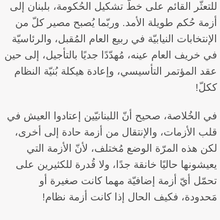
للتعثّر القائم على خطّ تشكيل الحُكومة، بلبنان إلى
أزمة حُكم طويلة الأمد. وربّما يُصبح مصير كلّ من
الإنتخابات النيابيّة في ربيع العام المُقبل، والرئاسيّة
في خريف العام عينه، مُهدّدًا جديًا بالتأجيل، إلى حين
عقد المؤتمر التأسيسي، وإعادة هيكلة بُنيّة النظام
ككلّ!
في الخُلاصة، صحيح أنّ اللبنانيّين إعتادوا العيش في
قلب الأزمات، والإنتقال من أزمة حادة إلى أخرى،
لكن هذه المرّة الوضع مُختلف، لأنّ الأزمة التي
يعيشونها حاليًا خانقة جدًا، ولا قُدرة للكثيرين على
تحمّل أيّ أزمة إضافيّة مهما كانت صغيرة أو
مَحدودة، فكيف الحال إذا كانت أزمة نظام!