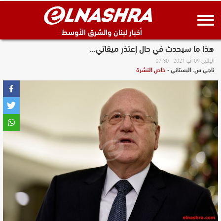
أخبار لبنان والشرق الأوسط
هذا ما سيحدث في حال إعتذر ميقاتي...
الإثنين 09 آب 2021 07:30
ناجي س. البستاني
خاص النشرة
-