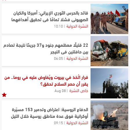
قائد بالحرس الثوري الإيراني: أميركا والكيان
الصهيوني فشلا تمامًا في تحقيق أهدافهما
النشرة الدولية
10:10
22 قتيلًا معظمهم جنود و37 جريحًا نتيجة تصادم
بين حافلتين في النيجر
النشرة الدولية
06:05
قرار اتُخذ في بيروت ويُفاوض عليه في روما.. من
يقرر أن حصر السلاح تحقق؟
خاص النشرة
08 Aug
الدفاع الروسية: اعتراض وتدمير 153 مسيّرة
أوكرانية فوق عدة مناطق روسية خلال الليل
النشرة الدولية
09:15