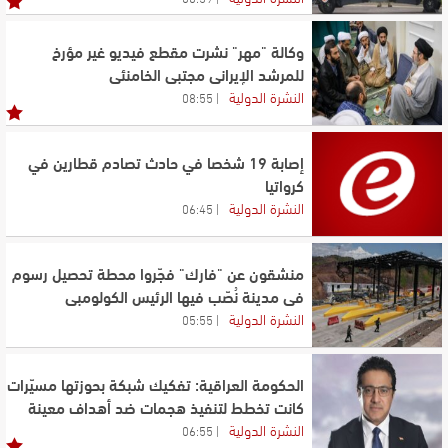
وكالة "مهر" نشرت مقطع فيديو غير مؤرخ
للمرشد الإيراني مجتبى الخامنئي
النشرة الدولية
08:55
إصابة 19 شخصا في حادث تصادم قطارين في
كرواتيا
النشرة الدولية
06:45
منشقون عن "فارك" فجّروا محطة تحصيل رسوم
في مدينة نُصّب فيها الرئيس الكولومبي
النشرة الدولية
05:55
الحكومة العراقية: تفكيك شبكة بحوزتها مسيّرات
كانت تخطط لتنفيذ هجمات ضد أهداف معينة
النشرة الدولية
06:55