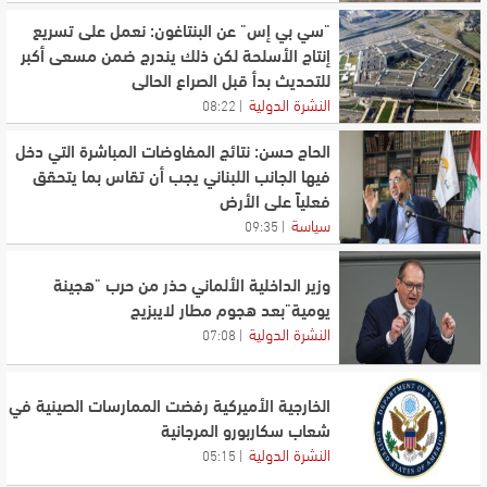
"سي بي إس" عن البنتاغون: نعمل على تسريع
إنتاج الأسلحة لكن ذلك يندرج ضمن مسعى أكبر
للتحديث بدأ قبل الصراع الحالي
النشرة الدولية
08:22
الحاج حسن: نتائج المفاوضات المباشرة التي دخل
فيها الجانب اللبناني يجب أن تقاس بما يتحقق
فعلياً على الأرض
سياسة
09:35
وزير الداخلية الألماني حذر من حرب "هجينة
يومية"بعد هجوم مطار لايبزيج
النشرة الدولية
07:08
الخارجية الأميركية رفضت الممارسات الصينية في
شعاب سكاربورو المرجانية
النشرة الدولية
05:15