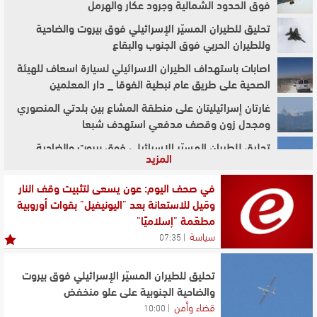
فوق الحدود الشمالية وجرود عكار والهرمل
تحليق للطيران المسيّر الإسرائيلي فوق بيروت والضاحية
وللطيران الحربي فوق الجنوب والبقاع
اصابات باستهداف الطيران الاسرائيلي لسيارة اسعاف للهيئة
الصحية على طريق عام نبطية الفوقا _ دار المعلمين
غارتان إسرائيليتان على منطقة المشاع بين بلدتي المنصوري
ومجدل زون وقصف مدفعي استهدف شبعا
تحليق للطيران المسيّر الإسرائيلي فوق بيروت والضاحية
المزيد
الجنوبية على علو منخفض
الجيش اللبناني قدّم جهازَي "Ultra Sound Portable" إلى
في صحف اليوم: عون يسعى لتثبيت وقف النار
مستشفى بعلبك الحكومي
ومَيل للاستعانة بعد "اليونيفيل" بقوات أوروبية
مطعّمة "إسلاميًا"
جمعية شموع الأمل تطلق في إهدن الدورة العاشرة لكتابة
سياسة
07:35
الأيقونات البيزنطية بالتعاون مع المعهد الفني الأنطوني
قصف مدفعي إسرائيلي على بلدة حاريص ومعلومات عن
تحليق للطيران المسيّر الإسرائيلي فوق بيروت
وقوع إصابات
والضاحية الجنوبية على علو منخفض
مكتب دار الفتوى ندد بحملة تستهدف مفتي الجمهورية:
قضاء وأمن
10:00