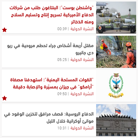
"واشنطن بوست": البنتاغون طلب من شركات
الدفاع الأميركية تسريع إنتاج وتسليم السلاح
ومنه الذخائر
النشرة الدولية
00:39
مقتل أربعة أشخاص جراء تحطم مروحية في ريو
دي جانيرو
النشرة الدولية
05:25
"القوات المسلحة اليمنية": استهدفنا مصفاة
"أرامكو" في جيزان بمسيّرة والإصابة دقيقة
النشرة الدولية
09:50
الدفاع الروسية: قصف مرافق لتخزين الوقود في
موانئ أوكرانية خلال الليل
النشرة الدولية
10:31