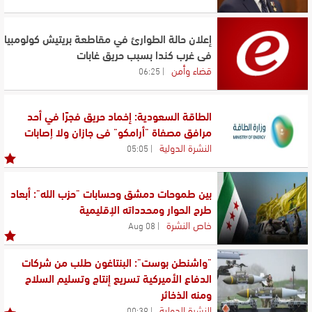
إعلان حالة الطوارئ في مقاطعة بريتيش كولومبيا
في غرب كندا بسبب حريق غابات
قضاء وأمن
06:25
الطاقة السعودية: إخماد حريق فجرًا في أحد
مرافق مصفاة "أرامكو" في جازان ولا إصابات
النشرة الدولية
05:05
بين طموحات دمشق وحسابات "حزب الله": أبعاد
طرح الحوار ومحدداته الإقليمية
خاص النشرة
08 Aug
"واشنطن بوست": البنتاغون طلب من شركات
الدفاع الأميركية تسريع إنتاج وتسليم السلاح
ومنه الذخائر
النشرة الدولية
00:39