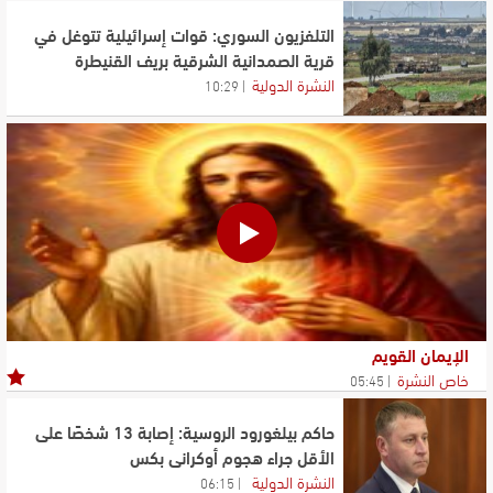
التلفزيون السوري: قوات إسرائيلية تتوغل في
قرية الصمدانية الشرقية بريف القنيطرة
النشرة الدولية
10:29
الإيمان القويم
خاص النشرة
05:45
حاكم بيلغورود الروسية: إصابة 13 شخصًا على
الأقل جراء هجوم أوكراني بكس
النشرة الدولية
06:15