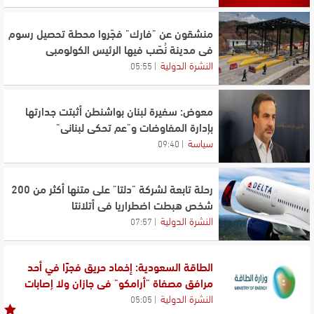
منشقون عن "فارك" فجّروا محطة تحصيل رسوم
في مدينة نُصّب فيها الرئيس الكولومبي
النشرة الدولية
05:55
معوض: سفيرة لبنان بواشنطن أثبتت جدارتها
بإدارة المفاوضات و"عم تحكي لبناني"
سياسة
09:40
رحلة تابعة لشركة "دلتا" على متنها أكثر من 200
شخص هبطت اضطراريا في أتلانتا
النشرة الدولية
07:57
الطاقة السعودية: إخماد حريق فجرًا في أحد
مرافق مصفاة "أرامكو" في جازان ولا إصابات
النشرة الدولية
05:05