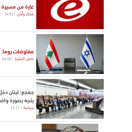
غارة من مسيرة إ
قضاء وأمن
14:52
مفاوضات روما: ر
خاص النشرة
04:00
جعجع: لبنان دخل
يتجه بصورة واضح
سياسة
12:21