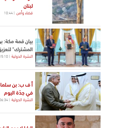
لبنان
قضاء وأمن
10:44
بيان قمة مكة: ب
المشترك" لتعزيز 
النشرة الدولية
15:10
أ ف ب: بن سلما
في جدّة اليوم
النشرة الدولية
06:34
البابا لاوون ال