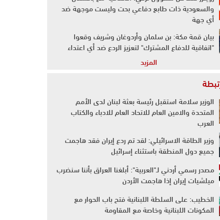
والسعودية ذات طابع دفاعي بحت وليست موجهة ضد
أي جهة
بيان قمة مكة: بن سلمان وأردوغان وشريف وقعوا
"اتفاقية للدفاع المشترك" لتعزيز الردع ضد أي اعتداء
المزيد
رتبطة
الوزير سلامة استقبل رئيسة بعثة لبنان لدى الأمم
المتحدة والامين العام للاتحاد العام للادباء والكتاب
العرب
وزير الطاقة الاسرائيلي: لقد تم ردع إيران فقد هاجمت
جميع دول المنطقة باستثناء إسرائيل
مصدر رسمي أردني لـ"العربية": أبلغنا العراق بأننا سنضرب
ميلشيات إيران إذا هاجمت الأردن
الخطيب: على السلطة اللبنانية فتح باب الحوار مع
المكونات اللبنانية وخاصة مع المقاومة