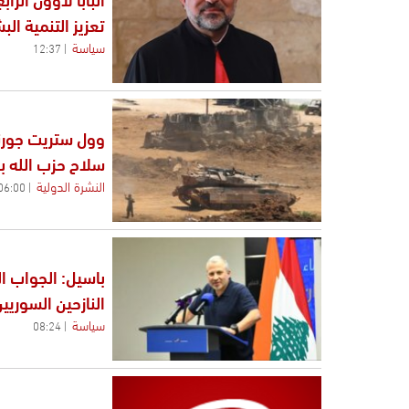
تعزيز التنمية الب
سياسة
12:37
وول ستريت جورنا
سلاح حزب الله با
النشرة الدولية
06:00
باسيل: الجواب ال
النازحين السوري
سياسة
08:24