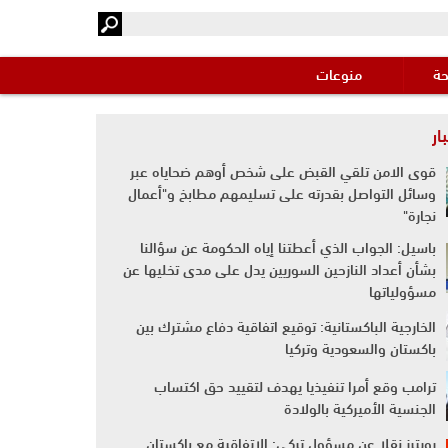
حة
منوعات
ار
قوى الامن تلقي القبض على شخص أوهم ضحاياه عبر
وسائل التواصل بقدرته على تسليمهم مطابخ و"أعمال
نجارة"
باسيل: الجواب الذي أعطتنا إياه الحكومة عن سؤالنا
بشأن أعداد النازحين السوريين يدل على مدى تخليها عن
مسؤولياتها
الخارجية الباكستانية: توقيع اتفاقية دفاع مشترك بين
باكستان والسعودية وتركيا
ترامب وقع أمرا تنفيذيا يهدف لتقييد حق اكتساب
الجنسية الأميركية بالولادة
رويترز نقلا عن مسؤول تركي: الاتفاقية مع باكستان