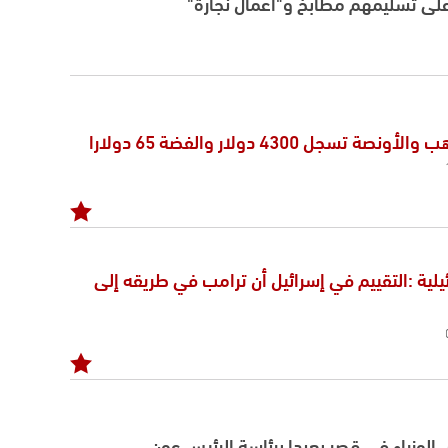
على تسليمهم مطابخ و"أعمال نجارة"
 تسجل 4300 دولار والفضة 65 دولارا
1 الإسرائيلية :التقييم في إسرائيل أن ترامب في طريقه إلى
لوزراء في قصر بعبدا برئاسة الرئيس عون