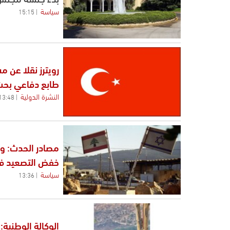
سياسة
15:15
رويترز نقلا عن 
طابع دفاعي بح
النشرة الدولية
13:48
مصادر الحدث: وا
خفض التصعيد في
سياسة
13:36
الوكالة الوطنية