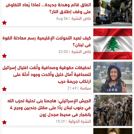
اتفاق قائم وهدنة جديدة... لماذا يُعاد التفاوض
على وقف إطلاق النار؟
خاص النشرة
06 Aug
كيف تعيد التحولات الإقليمية رسم معادلة القوة
في لبنان؟
خاص النشرة
02:00
تحقيقات حقوقية وصحافية وثّقت اغتيال إسرائيل
للصحافية آمال خليل وأكدت وجود أدلّة على
ارتكاب جريمة حرب
سياسة
21:49
الجيش الإسرائيلي: هاجمنا بنى تحتية لحزب الله
في جنوب لبنان ردًا على مقتل جنديين وجرح 4
بانفجار في محيط مجدل زون
النشرة الدولية
15:29