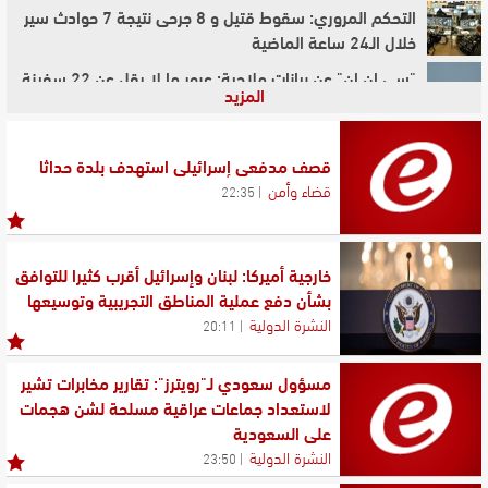
التحكم المروري: سقوط قتيل و 8 جرحى نتيجة 7 حوادث سير
خلال الـ24 ساعة الماضية
"سي إن إن" عن بيانات ملاحية: عبور ما لا يقل عن 22 سفينة
المزيد
تجارية مضيق هرمز خلال الساعات الـ24 الماضية
الجيش الإسرائيلي: سلاح البحرية نفذ مناورة واسعة النطاق
في منطقة البحر الأحمر
قصف مدفعي إسرائيلي استهدف بلدة حداثا
قضاء وأمن
22:35
"المفكرة القانونية": تحقيق يرجّح تعمّد الجيش الإسرائيلي
اغتيال الصحافية آمال خليل في جنوب لبنان
الجيش الإسرائيلي: هاجمنا بنى تحتية لحزب الله في جنوب
خارجية أميركا: لبنان وإسرائيل أقرب كثيرا للتوافق
لبنان ردًا على مقتل جنديين وجرح 4 بانفجار في محيط مجدل
بشأن دفع عملية المناطق التجريبية وتوسيعها
زون
النشرة الدولية
20:11
الجيش الإسرائيلي: إصابة جندي احتياط بجروح طفيفة نتيجة
حادث عملياتي في جنوب لبنان
مسؤول سعودي لـ"رويترز": تقارير مخابرات تشير
لاستعداد جماعات عراقية مسلحة لشن هجمات
على السعودية
النشرة الدولية
23:50