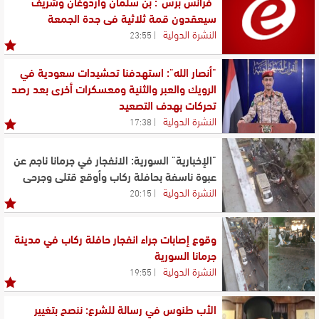
"فرانس برس": بن سلمان وأردوغان وشريف
سيعقدون قمة ثلاثية في جدة الجمعة
النشرة الدولية
23:55
"أنصار الله": استهدفنا تحشيدات سعودية في
الرويك والعبر والثنية ومعسكرات أخرى بعد رصد
تحركات بهدف التصعيد
النشرة الدولية
17:38
"الإخبارية" السورية: الانفجار في جرمانا ناجم عن
عبوة ناسفة بحافلة ركاب وأوقع قتلى وجرحى
النشرة الدولية
20:15
وقوع إصابات جراء انفجار حافلة ركاب في مدينة
جرمانا السورية
النشرة الدولية
19:55
الأب طنوس في رسالة للشرع: ننصح بتغيير