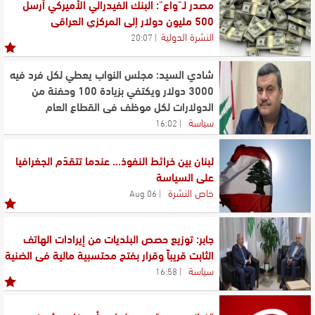
مصدر لـ"واع": البنك الفيدرالي الأميركي أرسل
500 مليون دولار إلى المركزي العراقي
النشرة الدولية
20:07
شادي السيد: مجلس النواب يعطي لكل فرد فيه
3000 دولار ويكتفي بزيادة 100 وحفنة من
الدولارات لكل موظف في القطاع العام
سياسة
16:02
لبنان بين خرائط النفوذ... عندما تتقدّم الجغرافيا
على السياسة
خاص النشرة
06 Aug
جابر: توزيع حصص البلديات من إيرادات الهاتف
الثابت قريباً وقرار بفتح محتسبية مالية في الضنية
سياسة
16:58