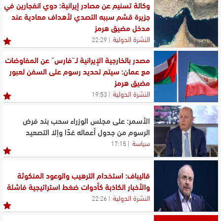
وكالة تسنيم عن مصادر إيرانية: دوي انفجارين في
جزيرة قشم سببه التصدي لأهداف معادية عند
مدخل مضيق هرمز
النشرة الدولية
22:29
مصدر بالخارجية الإيرانية لـ"فارس" عن المفاوضات
مع عمان: سيتم تحديد رسوم على السفن لعبور
مضيق هرمز
النشرة الدولية
19:53
الأسمر: على مجلس الوزراء سحب بند فرض
الرسوم من جدول أعماله غدًا وإلا التصعيد
سياسة
17:15
قاليباف: استخدام الترهيب والوعود المنكوثة
والأخبار الكاذبة كأدوات ضغط استراتيجية فاشلة
النشرة الدولية
22:26