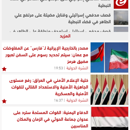
النبطية
قصف مدفعي إسرائيلي وقنابل مضيئة على مرتفع علي
الطاهر في قضاء النبطية
قصف مدفعي إسرائيلي استهدف منطقة علي الطاهر في
المزيد
قضاء النبطية
قصف مدفعي إسرائيلي استهدف منطقة علي الطاهر في
مصدر بالخارجية الإيرانية لـ"فارس" عن المفاوضات
قضاء النبطية
مع عمان: سيتم تحديد رسوم على السفن لعبور
مضيق هرمز
قصف مدفعي إسرائيلي على منقطة علي الطاهر في قضاء
النشرة الدولية
19:53
النبطية
قصف مدفعي اسرائيلي استهدف منطقة علي الطاهر في
خلية الإعلام الأمني في العراق: رفع مستوى
قضاء النبطية
الجاهزية الأمنية والاستعداد القتالي للقوات
الأمنية والعسكرية
غارة من مسيرة اسرائيلية استهدفت تلة علي الطاهر في
النشرة الدولية
16:37
قضاء النبطية
الدفاع اليمنية: القوات المسلحة سترد على
عدوان جماعة الحوثي في الزمان والمكان
المناسبين