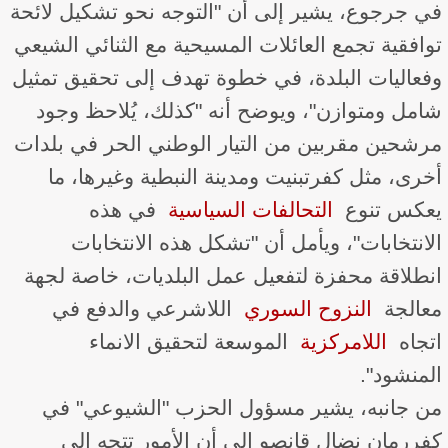
في جرجوع، يشير إلى أن "التوجه نحو تشكيل لائحة
توافقية تجمع العائلات المسيحية مع الثنائي الشيعي
وفعاليات البلدة، في خطوة تهدف إلى تحقيق تمثيل
شامل ومتوازن"، ويوضح أنه "كذلك، يُلاحظ وجود
مرشحين مقربين من التيار الوطني الحر في بلدات
أخرى، مثل كفرتبنيت ومدينة النبطية وغيرها، ما
يعكس تنوع ​
التحالفات السياسية
​ في هذه
الانتخابات"، ويأمل أن "تشكل هذه الانتخابات
انطلاقة محفزة لتفعيل عمل البلديات، خاصة لجهة
معالجة ​
النزوح السوري
​ اللاشرعي والدفع في
اتجاه ​
اللامركزية
​ الموسعة لتحقيق الانماء
المنشود".
من جانبه، يشير مسؤول الحزب "الشيوعي" في
كفررمان نضال قانصو إلى أن الأمور تتجه إلى