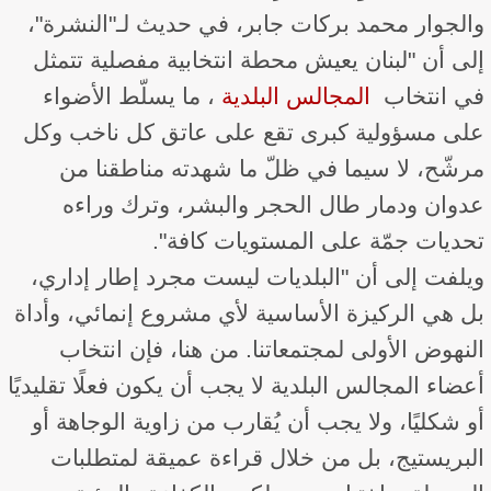
والجوار محمد بركات جابر، في حديث لـ"النشرة"،
إلى أن "لبنان يعيش محطة انتخابية مفصلية تتمثل
في انتخاب ​
المجالس البلدية
​، ما يسلّط الأضواء
على مسؤولية كبرى تقع على عاتق كل ناخب وكل
مرشّح، لا سيما في ظلّ ما شهدته مناطقنا من
عدوان ودمار طال الحجر والبشر، وترك وراءه
تحديات جمّة على المستويات كافة".
ويلفت إلى أن "البلديات ليست مجرد إطار إداري،
بل هي الركيزة الأساسية لأي مشروع إنمائي، وأداة
النهوض الأولى لمجتمعاتنا. من هنا، فإن انتخاب
أعضاء المجالس البلدية لا يجب أن يكون فعلًا تقليديًا
أو شكليًا، ولا يجب أن يُقارب من زاوية الوجاهة أو
البريستيج، بل من خلال قراءة عميقة لمتطلبات