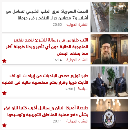
الصحة السورية: فرق الطب الشرعي تتعامل مع
أشلاء و7 مصابين جراء الانفجار في جرمانا
النشرة الدولية
20:50
الأب طنوس في رسالة للشرع: ننصح بتغيير
المنهجية الحالية دون أي تأخير ويدنا طويلة أكثر
مما يعتقد البعض
النشرة الدولية
16:14
جابر: توزيع حصص البلديات من إيرادات الهاتف
الثابت قريباً وقرار بفتح محتسبية مالية في الضنية
سياسة
16:58
خارجية أميركا: لبنان وإسرائيل أقرب كثيرا للتوافق
بشأن دفع عملية المناطق التجريبية وتوسيعها
النشرة الدولية
20:11