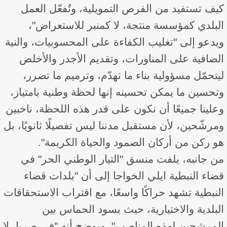
كيف تستفيد من الفرص التمويلية، وتُفعّل العمل
البلدي كمؤسسة منتجة، لا كمنبر للاستعراض"،
ويدعو إلى "تغليب الكفاءة على المحسوبيات، والنية
الصافية على المناورات، وتقديم الأجدر والأخلص
ليتحمّل مسؤولية بناء ما تهدّم، وترميم ما تضرر،
وتحسين ما يمكن تحسينه إنها لحظة وطنية بامتياز،
وعلينا جميعًا أن نكون على قدر هذه اللحظة، ناخبين
ومرشّحين، لأن مستقبل مدننا ليس تفصيلًا ثانويًا، بل
هو ركن من أركان الصمود والحياة الكريمة".
من جانبه، يلفت منسق "التيار الوطني الحر" في
قضاء النبطية ايلي الخواجا إلى أن "بلدات قضاء
النبطية تشهد حراكًا واسعًا، مع اقتراب الاستحقاقات
البلدية والاختيارية، حيث يسود الحماس بين
المرشحين لهذه المناصب". ويوضح أنه "في صربا، لا