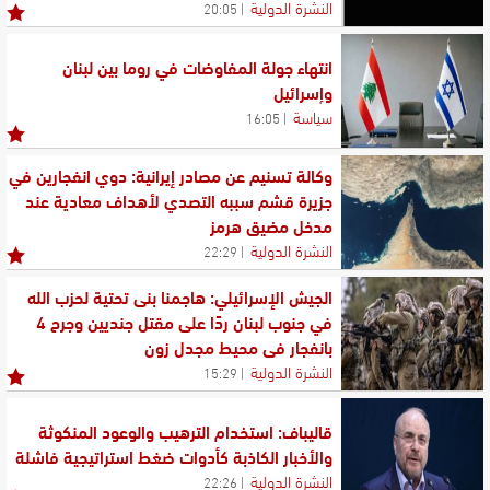
النشرة الدولية
20:05
انتهاء جولة المفاوضات في روما بين لبنان
وإسرائيل
سياسة
16:05
وكالة تسنيم عن مصادر إيرانية: دوي انفجارين في
جزيرة قشم سببه التصدي لأهداف معادية عند
مدخل مضيق هرمز
النشرة الدولية
22:29
الجيش الإسرائيلي: هاجمنا بنى تحتية لحزب الله
في جنوب لبنان ردًا على مقتل جنديين وجرح 4
بانفجار في محيط مجدل زون
النشرة الدولية
15:29
قاليباف: استخدام الترهيب والوعود المنكوثة
والأخبار الكاذبة كأدوات ضغط استراتيجية فاشلة
النشرة الدولية
22:26