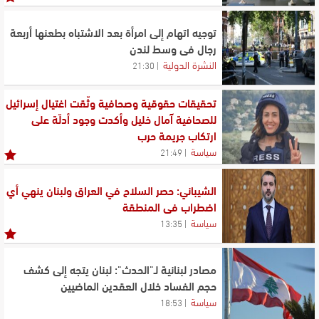
توجيه اتهام إلى امرأة بعد الاشتباه بطعنها أربعة
رجال في وسط لندن
النشرة الدولية
21:30
تحقيقات حقوقية وصحافية وثّقت اغتيال إسرائيل
للصحافية آمال خليل وأكدت وجود أدلّة على
ارتكاب جريمة حرب
سياسة
21:49
الشيباني: حصر السلاح في العراق ولبنان ينهي أي
اضطراب في المنطقة
سياسة
13:35
مصادر لبنانية لـ"الحدث": لبنان يتجه إلى كشف
حجم الفساد خلال العقدين الماضيين
سياسة
18:53