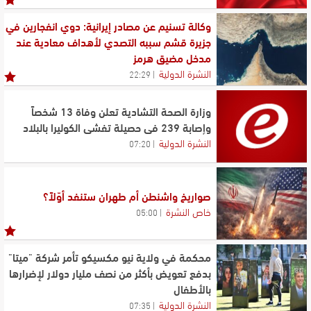
وكالة تسنيم عن مصادر إيرانية: دوي انفجارين في
جزيرة قشم سببه التصدي لأهداف معادية عند
مدخل مضيق هرمز
النشرة الدولية
22:29
وزارة الصحة التشادية تعلن وفاة 13 شخصاً
وإصابة 239 في حصيلة تفشي الكوليرا بالبلاد
النشرة الدولية
07:20
صواريخ واشنطن أم طهران ستنفد أوّلاً؟
خاص النشرة
05:00
محكمة في ولاية نيو مكسيكو تأمر شركة "ميتا"
بدفع تعويض بأكثر من نصف مليار دولار لإضرارها
بالأطفال
النشرة الدولية
07:35