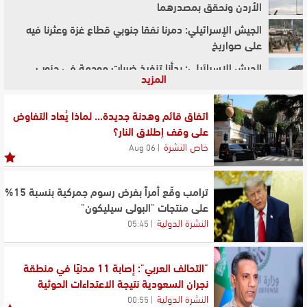
الأردن ونحقق بمصدرهما
الجيش الإسرائيلي: دمرنا نفقا جنوبي قطاع غزة وعثرنا فيه
على صواريخ
الجيش الإسرائيلي: بدأنا تنفيذ ضرباتٍ موجهة في جنوب
المزيد
لبنان ردًا على انتهاك صارخ من قبل حزب الله
"مجلس السلام": انسحاب الجيش الإسرائيلي لما وراء "الخط
اتفاق قائم وهدنة جديدة... لماذا يُعاد التفاوض
الأصفر" لن يتم إلا بعد نزع السلاح في غزة
على وقف إطلاق النار؟
"الصحة" و"اليونيسف" أطلقا الحملة الوطنية للرضاعة وبناء
خاص النشرة
06 Aug
القدرات في التغذية
الزين ومرقص أطلقا حملة الوقاية من الحرائق: الوقاية الركيزة
ترامب وقّع أمراً بفرض رسوم جمركية بنسبة 15%
الأساسية للحفاظ على الغابات
على منتجات "البولي سيليكون"
كالاس عن خطة نزع سلاح "حماس": سيتعين على إسرائيل
النشرة الدولية
05:45
الانسحاب من غزة في نهاية المطاف
"التحالف العربي": إصابة 11 مدنيًا في منطقة
نجران السعودية نتيجة الاعتداءات الحوثية
النشرة الدولية
00:55