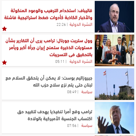
قاليباف: استخدام الترهيب والوعود المنكوثة
والأخبار الكاذبة كأدوات ضغط استراتيجية فاشلة
النشرة الدولية
22:26
وول ستريت جورنال: ترامب يرى أن التقارير بشأن
مستويات الذخيرة ستمنح إيران جرأة أكبر ويأمر
بالتحقيق في التسريبات
النشرة الدولية
05:11
جيروزاليم بوست: لا يمكن أن يتحقق السلام مع
لبنان حتى يتم نزع سلاح حزب الله
سياسة
08:49
ترامب وقع أمرا تنفيذيا يهدف لتقييد حق
اكتساب الجنسية الأميركية بالولادة
سياسة
07:56