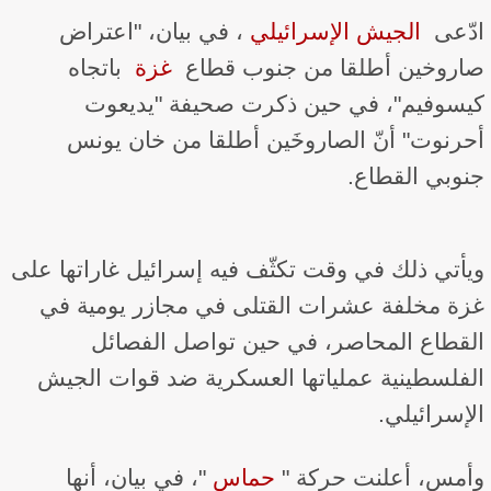
ادّعى ​
الجيش الإسرائيلي
​، في بيان، "اعتراض
صاروخين أطلقا من جنوب قطاع ​
غزة
​ باتجاه
كيسوفيم"، في حين ذكرت صحيفة "يديعوت
أحرنوت" أنّ الصاروخَين أطلقا من خان يونس
جنوبي القطاع.
ويأتي ذلك في وقت تكثّف فيه إسرائيل غاراتها على
غزة مخلفة عشرات القتلى في مجازر يومية في
القطاع المحاصر، في حين تواصل الفصائل
الفلسطينية عملياتها العسكرية ضد قوات الجيش
الإسرائيلي.
وأمس، أعلنت حركة "​​
حماس
​​"، في بيان، أنها