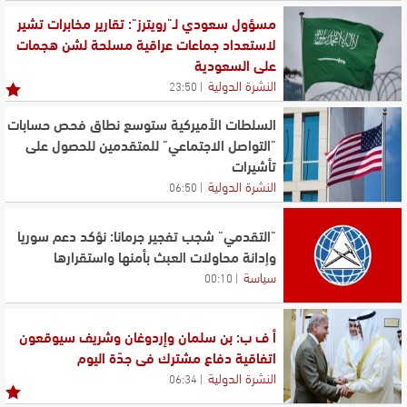
مسؤول سعودي لـ"رويترز": تقارير مخابرات تشير
لاستعداد جماعات عراقية مسلحة لشن هجمات
على السعودية
النشرة الدولية
23:50
السلطات الأميركية ستوسع نطاق فحص حسابات
"التواصل الاجتماعي" للمتقدمين للحصول على
تأشيرات
النشرة الدولية
06:50
"التقدمي" شجب تفجير جرمانا: نؤكد دعم سوريا
وإدانة محاولات العبث بأمنها واستقرارها
سياسة
00:10
أ ف ب: بن سلمان وإردوغان وشريف سيوقعون
اتفاقية دفاع مشترك في جدّة اليوم
النشرة الدولية
06:34