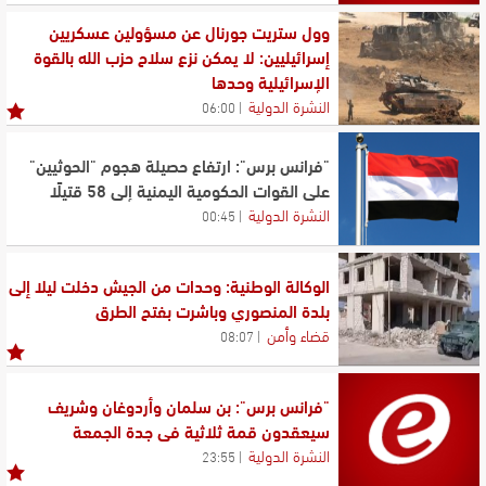
وول ستريت جورنال عن مسؤولين عسكريين
إسرائيليين: لا يمكن نزع سلاح حزب الله بالقوة
الإسرائيلية وحدها
النشرة الدولية
06:00
"فرانس برس": ارتفاع حصيلة هجوم "الحوثيين"
على القوات الحكومية اليمنية إلى 58 قتيلًا
النشرة الدولية
00:45
الوكالة الوطنية: وحدات من الجيش دخلت ليلا إلى
بلدة المنصوري وباشرت بفتح الطرق
قضاء وأمن
08:07
"فرانس برس": بن سلمان وأردوغان وشريف
سيعقدون قمة ثلاثية في جدة الجمعة
النشرة الدولية
23:55