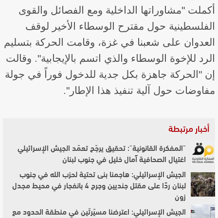
أكملت "مشاوراتها الداخلية ومع الفصائل والقوى
الفلسطينية حول مقترح الوسطاء الأخير لوقف
العدوان على شعبنا في غزة، وقامت الحركة بتسليم
الرد للإخوة الوسطاء والذي اتسم بالإيجابية". وقالت
إن "الحركة جاهزة بكل جدية للدخول فوراً في جولة
مفاوضات حول آلية تنفيذ هذا الإطار".
أخبار مرتبطة
"المفكرة القانونية": تحقيق يرجّح تعمّد الجيش الإسرائيلي
اغتيال الصحافية آمال خليل في جنوب لبنان
الجيش الإسرائيلي: هاجمنا بنى تحتية لحزب الله في جنوب
لبنان ردًا على مقتل جنديين وجرح 4 بانفجار في محيط مجدل
زون
الجيش الإسرائيلي: اعترضنا مسيّرتَين في منطقة الحدود مع