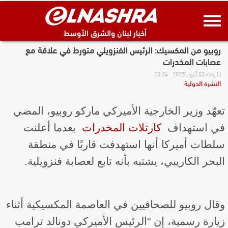
أخبار لبنان والشرق الأوسط
روبيو من المكسيك: الرئيس الفنزويلي متورط في علاقة مع
عصابات المخدرات
الأربعاء 03 أيلول 2025 23:34
النشرة الدولية
تعهّد وزير الخارجية الأميركي ماركو روبيو، المضي
في استهداف ​
كارتلات المخدرات
​ بعدما أعلنت
سلطات أميركا أنها استهدفت قاربًا في منطقة
البحر الكاريبي، يشتبه بأنه تابع لعصابة فنزويلية.
وقال روبيو للصحافيين في العاصمة المكسيكية أثناء
زيارة رسمية، إن "الرئيس الأميركي دونالد ترامب