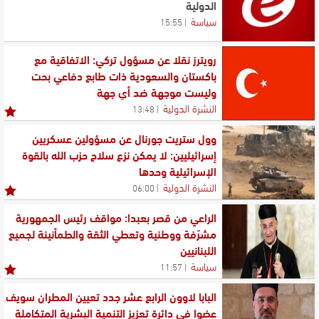
الدولية
سياسة
15:55
رويترز نقلا عن مسؤول تركي: الاتفاقية مع
باكستان والسعودية ذات طابع دفاعي بحت
وليست موجهة ضد أي جهة
النشرة الدولية
13:48
وول ستريت جورنال عن مسؤولين عسكريين
إسرائيليين: لا يمكن نزع سلاح حزب الله بالقوة
الإسرائيلية وحدها
النشرة الدولية
06:00
الراعي من قصر بعبدا: مواقف رئيس الجمهورية
مشرّفة ووطنية وتعطي الثقة والطمأنينة لجميع
اللبنانيين
سياسة
11:57
البابا لاوون الرابع عشر جدد تعيين المطران سويف
عضوا في دائرة تعزيز التنمية البشرية المتكاملة