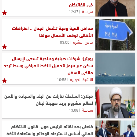
في الفاتيكان
سياسة
12:37
مدافن المية ومية تشعل الجدل... اعتراضات
الأهالي توقف الأعمال موقتًا
خاص النشرة
03:00
رويترز: شركات صينية وهندية تسعى لإرسال
سفن عبر هرمز لتحميل النفط العراقي وسط تردد
مالكي السفن
النشرة الدولية
10:58
قبلان: السلطة تنازلت عن البلد والسيادة والأمن
لصالح مشروع يريد صهينة لبنان
سياسة
13:08
كنعان بعد لقائه الرئيس عون: قانون الانتظام
المالي أساس لاسترداد الودائع واستعادة الثقة