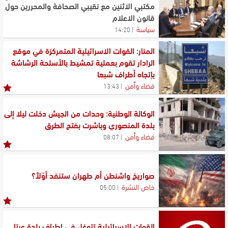
مكتبي الاثنين مع نقيبي الصحافة والمحررين حول
قانون الاعلام
روبيو: لا يزال هناك كثير من العمل بخصوص لبنان وإسرائيل
سياسة
14:20
للحفاظ على السلام والبناء عليه لكنه هدف قابل للتحقق
روبيو أكد أن الرئيس عون سيعقد اجتماعا "إيجابيا جدا" مع
المنار: القوات الاسرائيلية المتمركزة في موقع
ترامب: على الدول الأخرى تكثيف جهودها لحماية حركة
الرادار تقوم بعملية تمشيط بالأسلحة الرشاشة
الشحن بمضيق هرمز
بإتجاه أطراف شبعا
قضاء وأمن
13:43
الرئيس عون وصل إلى الخارجية الأميركية للاجتماع بالوزير روبيو
مستهلا بذلك لقاءاته الرسمية في واشنطن
الوكالة الوطنية: وحدات من الجيش دخلت ليلا إلى
بلدة المنصوري وباشرت بفتح الطرق
قضاء وأمن
08:07
صواريخ واشنطن أم طهران ستنفد أوّلاً؟
خاص النشرة
05:00
القوات الإسرائيلية تتوغل في اطراف بلدة عيتا