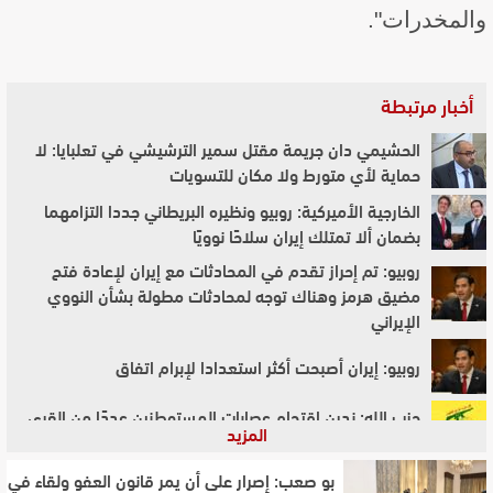
والمخدرات".
أخبار مرتبطة
الحشيمي دان جريمة مقتل سمير الترشيشي في تعلبايا: لا
حماية لأي متورط ولا مكان للتسويات
الخارجية الأميركية: روبيو ونظيره البريطاني جددا التزامهما
بضمان ألا تمتلك إيران سلاحًا نوويًا
روبيو: تم إحراز تقدم في المحادثات مع إيران لإعادة فتح
مضيق هرمز وهناك توجه لمحادثات مطولة بشأن النووي
الإيراني
روبيو: إيران أصبحت أكثر استعدادا لإبرام اتفاق
حزب الله: ندين اقتحام عصابات المستوطنين عددًا من القرى
المزيد
قرب مدينة نابلس وآن للمجتمع الدولي أن يتحمل مسؤولياته
بو صعب: إصرار على أن يمر قانون العفو ولقاء في
سلطات المكسيك تفكك أربع مصاف نفطية غير قانونية