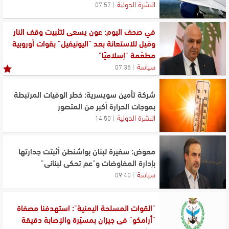
النشرة الدولية
07:57
في صحف اليوم: عون يسعى لتثبيت وقف النار
ومَيل للاستعانة بعد "اليونيفيل" بقوات أوروبية
مطعّمة "إسلاميًا"
سياسة
07:35
شركة تأمين سويسرية: خطر الوفيات المرتبطة
بموجات الحرارة أكبر من المتصور
النشرة الدولية
14:50
معوض: سفيرة لبنان بواشنطن أثبتت جدارتها
بإدارة المفاوضات و"عم تحكي لبناني"
سياسة
09:40
"القوات المسلحة اليمنية": استهدفنا مصفاة
"أرامكو" في جيزان بمسيّرة والإصابة دقيقة