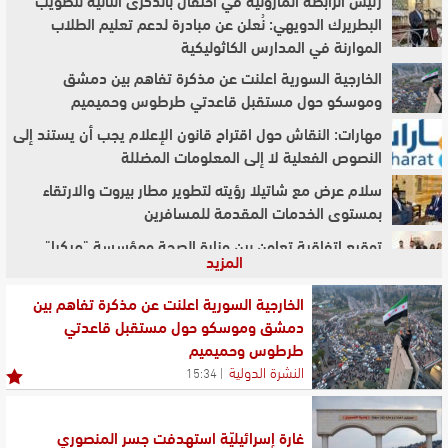
البطريرك الدويهي: نُعلن عن مبادرة لدعم تعليم الطلاب
الموارنة في المدارس الكاثوليكية
الخارجية السورية اعلنت عن مذكرة تفاهم بين دمشق
وموسكو حول مستقبل قاعدتي طرطوس وحميميم
مهارات: النقاش حول اقتراح قانون الإعلام يجب أن يستند إلى
النصوص الفعلية لا إلى المعلومات المضللة
سلام عرض مع شاتيلا رؤيته لتطوير مطار بيروت والارتقاء
بمستوى الخدمات المقدمة للمسافرين
توقيع اتفاقية تعاون بين وزارة الصحة ومؤسسة "ميكرا"
المزيد
للأبحاث السريرية
توقيع مذكرة تفاهم بين مرفأ بيروت وميناء مرسيليا فوس
الخارجية السورية اعلنت عن مذكرة تفاهم بين
لتعزيز التعاون التجاري والفني
دمشق وموسكو حول مستقبل قاعدتي
طرطوس وحميميم
الخارجية الباكستانية: توقيع اتفاقية دفاع مشترك بين
النشرة الدولية
15:34
باكستان والسعودية وتركيا
جامعة القديس يوسف احتفلت بتخريج دفعة 2026 ورئيس
الجامعة دعا الخريجين ليكونوا أوفياء للبنان
غارة إسرائيليّة استهدفت جسر المنصوري