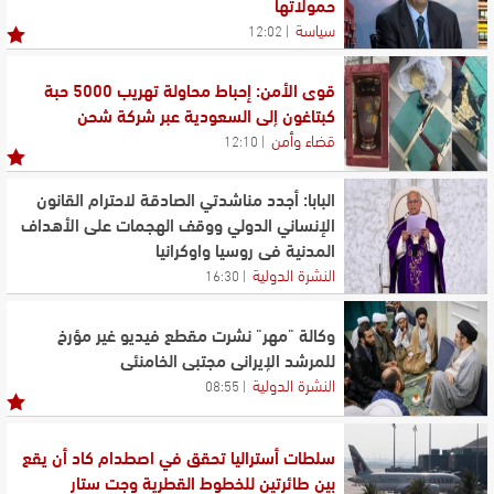
حمولاتها
سياسة
12:02
قوى الأمن: إحباط محاولة تهريب 5000 حبة
كبتاغون إلى السعودية عبر شركة شحن
قضاء وأمن
12:10
البابا: أجدد مناشدتي الصادقة لاحترام القانون
الإنساني الدولي ووقف الهجمات على الأهداف
المدنية في روسيا واوكرانيا
النشرة الدولية
16:30
وكالة "مهر" نشرت مقطع فيديو غير مؤرخ
للمرشد الإيراني مجتبى الخامنئي
النشرة الدولية
08:55
سلطات أستراليا تحقق في اصطدام كاد أن يقع
بين طائرتين للخطوط القطرية وجت ستار