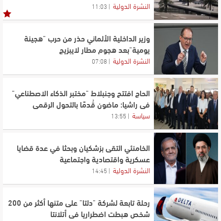
النشرة الدولية
11:03
وزير الداخلية الألماني حذر من حرب "هجينة
يومية"بعد هجوم مطار لايبزيج
النشرة الدولية
07:08
الحاج افتتح وجنبلاط "مختبر الذكاء الاصطناعي"
في راشيا: ماضون قُدمًا بالتحول الرقمي
سياسة
13:55
الخامنئي التقى بزشكيان وبحثا في عدة قضايا
عسكرية واقتصادية واجتماعية
النشرة الدولية
14:45
رحلة تابعة لشركة "دلتا" على متنها أكثر من 200
شخص هبطت اضطراريا في أتلانتا