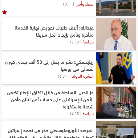
قضاء وأمن
13:11
توقيع مذكرة تفاهم بين وزارة الدولة لشؤون التكنولوجيا
والجامعة العربية المفتوحة
عبدالله: آلاف طلبات تعويض نهاية الخدمة
متأخرة ونأمل بإيجاد الحل سريعًا
سياسة
12:30
زيلينسكي: نشر ما يصل إلى 50 ألف جندي كوري
شمالي في روسيا
النشرة الدولية
16:34
عز الدين: السلطة من خلال اتفاق الإطار تضمن
الأمن الإسرائيلي على حساب أمن لبنان وأمن
شعبنا واستقراره
سياسة
14:35
المرصد الأورومتوسطي حذر من تعمد إسرائيل
تعطيل منظومة النقل والشحن في قطاع غزة