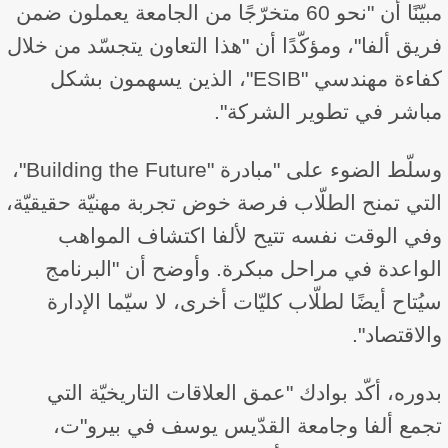
مبيّنًا أن "نحو 60 متخرّجًا من الجامعة يعملون ضمن
فريق ألفا"، ومؤكّدًا أن "هذا التعاون يتجسّد من خلال
كفاءة مهندسي "ESIB"، الذين يسهمون بشكل
مباشر في تطوير الشركة".
وسلّط الضوء على "مبادرة "Building the Future"،
التي تمنح الطلّاب فرصة خوض تجربة مهنيّة حقيقيّة،
وفي الوقت نفسه تتيح لألفا اكتشاف المواهب
الواعدة في مراحل مبكرة. وأوضح أن "البرنامج
سيُتاح أيضًا لطلّاب كليّات أخرى، لا سيّما الإدارة
والاقتصاد".
بدوره، أكّد بوادك "عمق العلاقات التاريخيّة التي
تجمع ألفا وجامعة القدّيس يوسف في بيرو"ت،