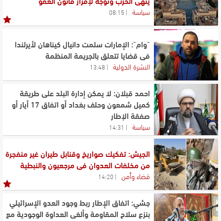
ينهي الحرب وتوجُه لإقرار قانون العفو
سياسة
08:15
"وام": الإمارات سلمت دانيال كيناهان لأيرلندا
في قضايا تتعلق بالجريمة المنظمة
النشرة الدولية
13:48
احمد قبلان: لا يمكن إدارة البلد على طريقة
كميل شمعون وحلف بغداد أو اتفاق 17 أيار أو
صفقة الإطار
سياسة
14:31
الجيش: تفكيك صواريخ وقنابل طيران غير منفجرة
من مخلفات العدوان في مرجعيون والنبطية
قضاء وأمن
14:20
جشي: اتفاق الإطار ربط وجود العدو الإسرائيلي
بنزع سلاح المقاومة وألغى العداوة الوجودية مع