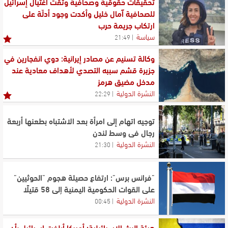
تحقيقات حقوقية وصحافية وثّقت اغتيال إسرائيل
للصحافية آمال خليل وأكدت وجود أدلّة على
ارتكاب جريمة حرب
سياسة
21:49
وكالة تسنيم عن مصادر إيرانية: دوي انفجارين في
جزيرة قشم سببه التصدي لأهداف معادية عند
مدخل مضيق هرمز
النشرة الدولية
22:29
توجيه اتهام إلى امرأة بعد الاشتباه بطعنها أربعة
رجال في وسط لندن
النشرة الدولية
21:30
"فرانس برس": ارتفاع حصيلة هجوم "الحوثيين"
على القوات الحكومية اليمنية إلى 58 قتيلًا
النشرة الدولية
00:45
هيئة البث الإسرائيلية: أميركا أبلغت إسرائيل بأن