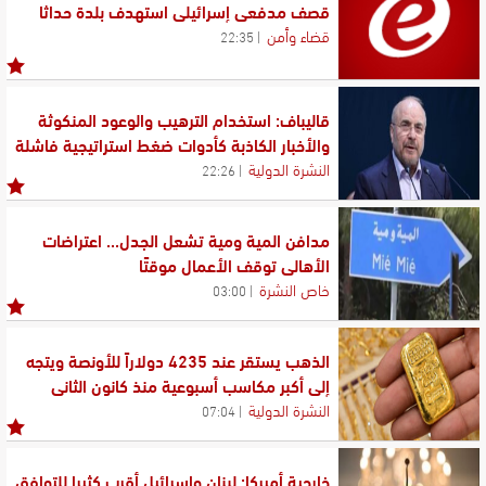
قصف مدفعي إسرائيلي استهدف بلدة حداثا
قضاء وأمن
22:35
قاليباف: استخدام الترهيب والوعود المنكوثة
والأخبار الكاذبة كأدوات ضغط استراتيجية فاشلة
النشرة الدولية
22:26
مدافن المية ومية تشعل الجدل... اعتراضات
الأهالي توقف الأعمال موقتًا
خاص النشرة
03:00
الذهب يستقر عند 4235 دولاراً للأونصة ويتجه
إلى أكبر مكاسب أسبوعية منذ كانون الثاني
النشرة الدولية
07:04
خارجية أميركا: لبنان وإسرائيل أقرب كثيرا للتوافق