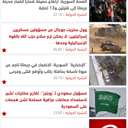
الصحة السورية: ارتفاع حصيلة ضحايا انفجار مدينة
جرمانا إلى قتيلين و13 إصابة
النشرة الدولية
22:10
وول ستريت جورنال عن مسؤولين عسكريين
إسرائيليين: لا يمكن نزع سلاح حزب الله بالقوة
الإسرائيلية وحدها
النشرة الدولية
06:00
"الإخبارية" السورية: الانفجار في جرمانا ناجم عن
عبوة ناسفة بحافلة ركاب وأوقع قتلى وجرحى
النشرة الدولية
20:15
مسؤول سعودي لـ"رويترز": تقارير مخابرات تشير
لاستعداد جماعات عراقية مسلحة لشن هجمات
على السعودية
النشرة الدولية
23:50