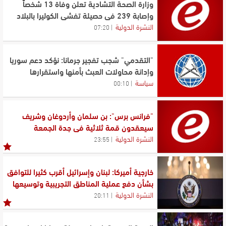
وزارة الصحة التشادية تعلن وفاة 13 شخصاً
وإصابة 239 في حصيلة تفشي الكوليرا بالبلاد
النشرة الدولية
07:20
"التقدمي" شجب تفجير جرمانا: نؤكد دعم سوريا
وإدانة محاولات العبث بأمنها واستقرارها
سياسة
00:10
"فرانس برس": بن سلمان وأردوغان وشريف
سيعقدون قمة ثلاثية في جدة الجمعة
النشرة الدولية
23:55
خارجية أميركا: لبنان وإسرائيل أقرب كثيرا للتوافق
بشأن دفع عملية المناطق التجريبية وتوسيعها
النشرة الدولية
20:11