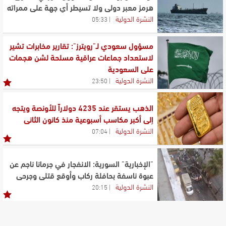
هرمز معبر دولي ولا تسيطر أي جهة على ممراته
النشرة الدولية
05:33
مسؤول سعودي لـ"رويترز": تقارير مخابرات تشير
لاستعداد جماعات عراقية مسلحة لشن هجمات
على السعودية
النشرة الدولية
23:50
الذهب يستقر عند 4235 دولاراً للأونصة ويتجه
إلى أكبر مكاسب أسبوعية منذ كانون الثاني
النشرة الدولية
07:04
"الإخبارية" السورية: الانفجار في جرمانا ناجم عن
عبوة ناسفة بحافلة ركاب وأوقع قتلى وجرحى
النشرة الدولية
20:15