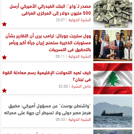
الجيش أوقف 6 أشخاص لإطلاقهم النار وضبط كمية من
مصدر لـ"واع": البنك الفيدرالي الأميركي أرسل
الأسلحة والمخدرات
500 مليون دولار إلى المركزي العراقي
وزارة الأشغال: نتابع تداعيات الحادث عند مفرق وطى الجوز
النشرة الدولية
20:07
وندرس الخيارات لمعالجة هذه النقطة
عون استقبل وفدًا من عشائر بعلبك- الهرمل: نحن إلى جانبكم
وول ستريت جورنال: ترامب يرى أن التقارير بشأن
وسنعمل على معالجة مطالبكم
مستويات الذخيرة ستمنح إيران جرأة أكبر ويأمر
بالتحقيق في التسريبات
ناصر الدين من مستشفى الرَّيان في بعلبك: يجب رفع قيمة
النشرة الدولية
05:11
موازنة وزارة الصحة لتأمين تغطية صحية شاملة
كيف تعيد التحولات الإقليمية رسم معادلة القوة
في لبنان؟
خاص النشرة
02:00
"واشنطن بوست" عن مسؤول أميركي: مضيق
هرمز معبر دولي ولا تسيطر أي جهة على ممراته
النشرة الدولية
05:33