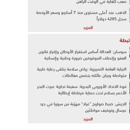
صعب للغاية في الوقت الراهن
الذهب عند أعلى مستوى منذ 7 أسابيع وسعر الأونصة
سجل 4285 دولاراً
المزيد
رتبطة
سوسان: العدالة أساس استقرار الأوطان وإقرار قانون
العفو وإنصاف الموقوفين ضرورة وطنية وإنسانية
النيابة العامة التمييزية: رياض سلامة يتلقى رعاية طبية
متواصلة وبيان عائلته يتضمن مغالطات
قوة الاتحاد الأوروبي البحرية: سفينة تجارية عبرت البحر
الأحمر بسلام تحت حماية فرقاطة إيطالية
الجيش: ضبط صواريخ "غراد" مهرّبة من سوريا في جرد
عرسال وتوقيف مواطنَين
المزيد
"التايمز": امرأة إيطالية "مصدومة" من فرض عقوبات
أميركية عليها بتهمة مساعدة إيران في شراء أسلحة