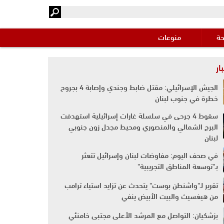
حة
منوعات
ار
الجيش الإسرائيلي: مقتل ضابط وجندي وإصابة 4 بجروح
خطرة في جنوب لبنان
سقوط 4 جرحى في سلسلة غارات إسرائيلية استهدفت
البرج الشمالي والمنصوري ومحيط مجدل زون جنوبي
لبنان
في صحف اليوم: مفاوضات لبنان وإسرائيل تتعثر
بـ"توسعة المناطق التجريبية"
تقرير لـ"واشنطن بوست" يتحدث عن تزايد استياء ترامب
من هيغسيث والبيت الأبيض ينفي
بزشكيان: التواصل مع المرشد الأعلى مجتبى خامنئي