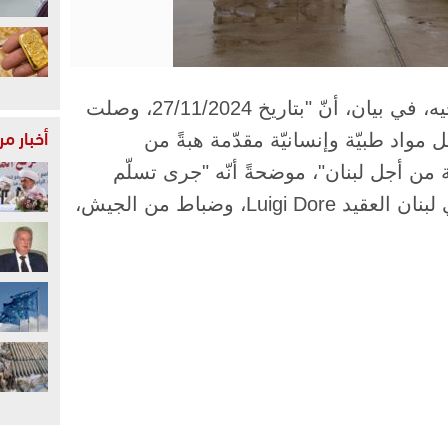
​- مديريّة التّوجيه، في بيان، أنّ "بتاريخ 27/11/2024، وصلت
أخبار م
 مواد طبيّة وإنسانيّة مقدّمة هبةً من
يّة من أجل لبنان"، موضحةً أنّه "جرى تسلّم
الهبة بحضور الملحق العسكري الإيطالي في لبنان العقيد Luigi Dore، وضباط من الجيش،