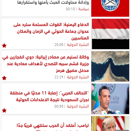
وإدانة محاولات العبث بأمنها واستقرارها
سياسة
00:10
الدفاع اليمنية: القوات المسلحة سترد على
عدوان جماعة الحوثي في الزمان والمكان
المناسبين
النشرة الدولية
20:05
وكالة تسنيم عن مصادر إيرانية: دوي انفجارين في
جزيرة قشم سببه التصدي لأهداف معادية عند
مدخل مضيق هرمز
النشرة الدولية
22:29
"التحالف العربي": إصابة 11 مدنيًا في منطقة
نجران السعودية نتيجة الاعتداءات الحوثية
النشرة الدولية
00:55
ترامب: أعتقد أن الحرب ستنتهي قريبًا جدًا