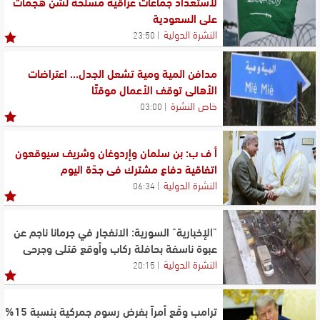
لاستعداد جماعات عراقية مسلحة لشن هجمات
على السعودية
النشرة الدولية
23:50
مدافن المية ومية تشعل الجدل... اعتراضات
الأهالي توقف الأعمال موقتًا
خاص النشرة
03:00
أ ف ب: بن سلمان وإردوغان وشريف سيوقعون
اتفاقية دفاع مشترك في جدّة اليوم
النشرة الدولية
06:34
"الإخبارية" السورية: الانفجار في جرمانا ناجم عن
عبوة ناسفة بحافلة ركاب وأوقع قتلى وجرحى
النشرة الدولية
20:15
ترامب وقّع أمراً بفرض رسوم جمركية بنسبة 15%