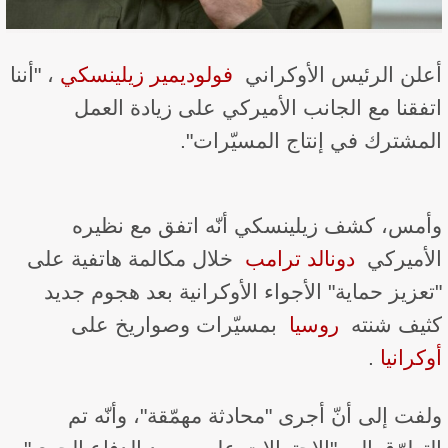
أعلن الرئيس الأوكراني ​
فولوديمير زيلينسكي
​، "أننا
اتفقنا مع الجانب الأميركي على زيادة العمل
المشترك في إنتاج المسيّرات".
وأمس، كشف زيلينسكي​ أنّه اتفق مع نظيره
الأميركي ​​
دونالد ترامب
​​ خلال مكالمة هاتفية على
"تعزيز حماية" الأجواء الأوكرانية بعد هجوم جديد
كثيف شنته ​
روسيا
​ بمسيّرات وصواريخ على ​​
أوكرانيا
​​.
ولفت إلى أنّ أجرى "محادثة مهمّقة"، وأنّه تم