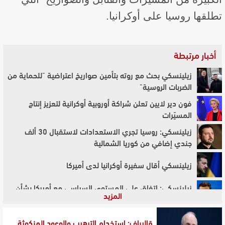
تطلقها روسيا على أوكرانيا.
أخبار مرتبطة
زيلينسكي بحث مع روته بتأمين صواريخ اعتراضية "للحماية من
الضربات الروسية"
فون دير لايين تعلن شراكة أوروبية أوكرانية لتعزيز إنتاج
المسيّرات
زيلينسكي: روسيا تجري الاستعدادات لاستقبال 30 ألف
جندي إضافي من كوريا الشمالية
زيلينسكي أقال سفيرة أوكرانيا لدى أميركا
زيلينسكي: اتفاق على المستوى السياسي مع أميركا بشأن
المزيد
تراخيص إنتاج باتريوت
زيلينسكي: ناقشت الدفاعات الجوية والمحادثات مع روسيا مع
قاليباف: استخدام الترهيب والوعود المنكوثة