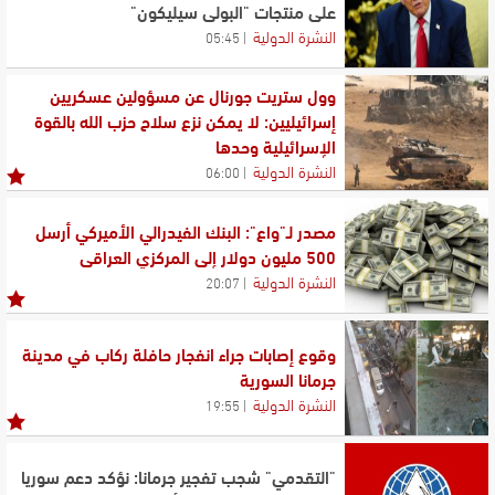
على منتجات "البولي سيليكون"
النشرة الدولية
05:45
وول ستريت جورنال عن مسؤولين عسكريين
إسرائيليين: لا يمكن نزع سلاح حزب الله بالقوة
الإسرائيلية وحدها
النشرة الدولية
06:00
مصدر لـ"واع": البنك الفيدرالي الأميركي أرسل
500 مليون دولار إلى المركزي العراقي
النشرة الدولية
20:07
وقوع إصابات جراء انفجار حافلة ركاب في مدينة
جرمانا السورية
النشرة الدولية
19:55
"التقدمي" شجب تفجير جرمانا: نؤكد دعم سوريا