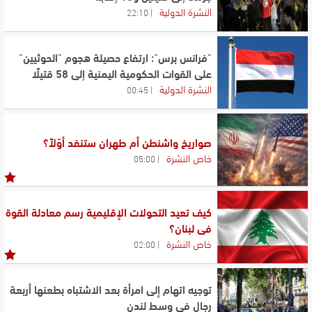
النشرة الدولية
22:10
"فرانس برس": ارتفاع حصيلة هجوم "الحوثيين"
على القوات الحكومية اليمنية إلى 58 قتيلًا
النشرة الدولية
00:45
صواريخ واشنطن أم طهران ستنفد أوّلاً؟
خاص النشرة
05:00
كيف تعيد التحولات الإقليمية رسم معادلة القوة
في لبنان؟
خاص النشرة
02:00
توجيه اتهام إلى امرأة بعد الاشتباه بطعنها أربعة
رجال في وسط لندن