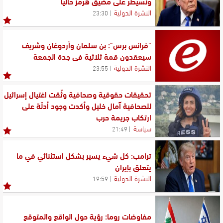
ونسيطر على مضيق هرمز حاليًا
النشرة الدولية
23:30
"فرانس برس": بن سلمان وأردوغان وشريف
سيعقدون قمة ثلاثية في جدة الجمعة
النشرة الدولية
23:55
تحقيقات حقوقية وصحافية وثّقت اغتيال إسرائيل
للصحافية آمال خليل وأكدت وجود أدلّة على
ارتكاب جريمة حرب
سياسة
21:49
ترامب: كل شيء يسير بشكل استثنائي في ما
يتعلق بإيران
النشرة الدولية
19:59
مفاوضات روما: رؤية حول الواقع والمتوقع