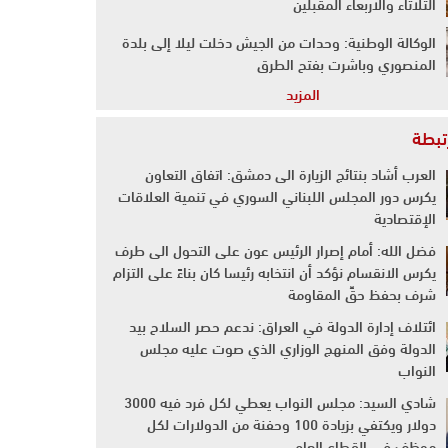
الثلاثاء والاربعاء المقبلين
الوكالة الوطنية: وحدات من الجيش دخلت ليلا إلى بلدة
المنصوري وباشرت بفتح الطرق
المزيد
رتبطة
العرب أشاد بنتائج الزيارة الى دمشق: اتفاق التعاون
يكرس دور المجلس اللبناني السوري في تنمية العلاقات
الإقتصادية
فضل الله: أمام إصرار الرئيس عون على التحول الى طرف
يكرس الانقسام نؤكد أن انتخابه رئيسا كان بناءً على التزام
شرف بحفظ حقِّ المقاومة
ائتلاف إدارة الدولة في العراق: ندعم حصر السلاح بيد
الدولة وفق المنهج الوزاري الذي صوت عليه مجلس
النواب
شادي السيد: مجلس النواب يعطي لكل فرد فيه 3000
دولار ويكتفي بزيادة 100 وحفنة من الدولارات لكل
موظف في القطاع العام