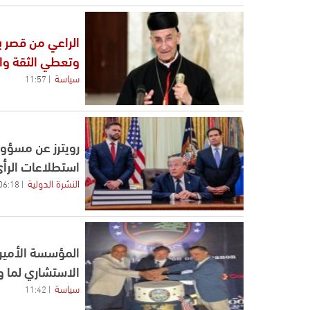
الراعي من قصر ب
وتعطي الثقة والط
سياسة
11:57
رويترز عن مسؤول 
استطلاعات الرأ
النشرة الدولية
06:18
المؤسسة الأمير
الاستشاري لما وراء البحار 
سياسة
11:42