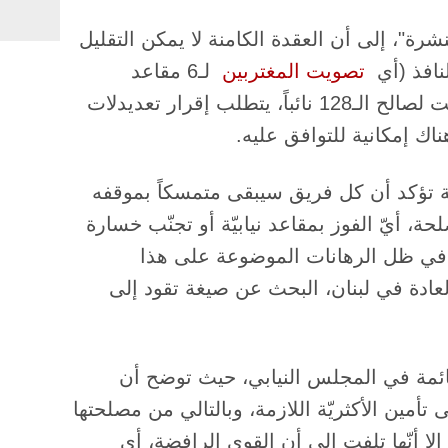
شرة"، إلى أن العقدة الكامنة لا يمكن التقليل
افذ (أي ​
تصويت المغتربين
​ لـ6 مقاعد
مخصصة لهم)، أو منح المغتربين حق التصويت لصالح الـ128 نائباً، يتطلب إقرار تعديدلات
ناك إمكانية للتوافق عليه.
نة تؤكد أن كل فريق سيبقى متمسكاً بموقفه
لحة، أيّ الفوز بمقاعد نيابيّة أو تجنّب خسارة
 في ظل الرهانات الموضوعة على هذا
لعادة في لبنان، البحث عن صيغة تقود إلى
قائمة في المجلس النيابي، حيث توضح أن
 تأمين الأكثريّة اللازمة، وبالتالي من مصلحتها
إلا أنّها تلفت إلى أن القوى الرافضة، أي