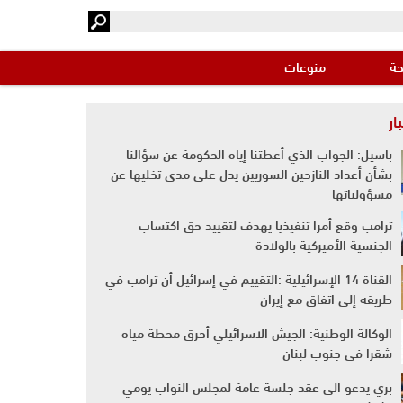
حة
منوعات
ار
باسيل: الجواب الذي أعطتنا إياه الحكومة عن سؤالنا
بشأن أعداد النازحين السوريين يدل على مدى تخليها عن
مسؤولياتها
ترامب وقع أمرا تنفيذيا يهدف لتقييد حق اكتساب
الجنسية الأميركية بالولادة
القناة 14 الإسرائيلية :التقييم في إسرائيل أن ترامب في
طريقه إلى اتفاق مع إيران
الوكالة الوطنية: الجيش الاسرائيلي أحرق محطة مياه
شقرا في جنوب لبنان
بري يدعو الى عقد جلسة عامة لمجلس النواب يومي