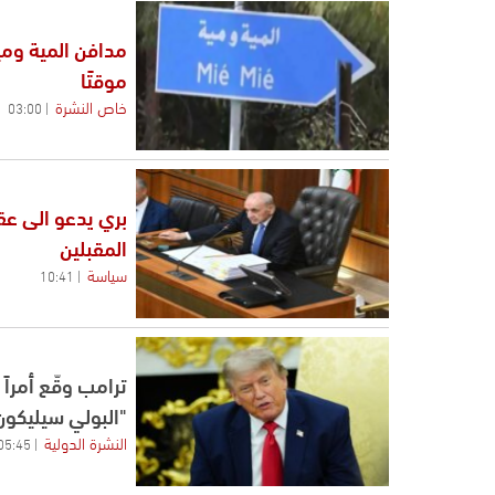
مدافن المية ومي
موقتًا
خاص النشرة
03:00
بري يدعو الى عق
المقبلين
سياسة
10:41
"البولي سيليكون
النشرة الدولية
05:45