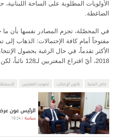
الأولويات المطلوبة على الساحة اللبنانية
الضاغطة.
في المحصّلة، تجزم المصادر نفسها بأن ما ح
مفتوحاً أمام كافة الإحتمالات: الذهاب إلى ت
الأكثر تقدماً، في حال الرغبة بحصول الإنتخاب
2018، أيّ اقتراع المغتربين لـ128 نائباً، لكن في لبنان لا في البلدان التي يتواجدون فيها.
خاص النشرة
قانون الإنتخاب
تصويت المغتربين
الاستحقاق
الرئيس عون عرض 
سياسة
10:24