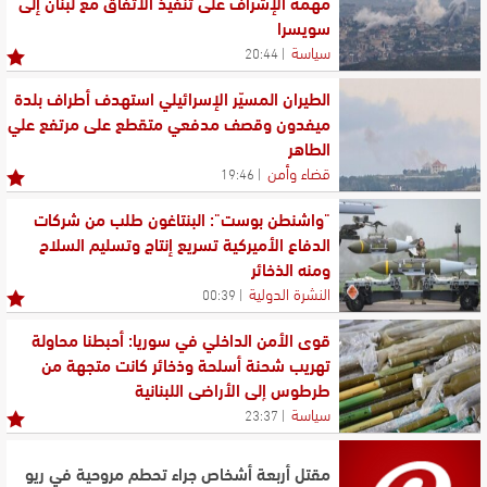
مهمة الإشراف على تنفيذ الاتفاق مع لبنان إلى
سويسرا
سياسة
20:44
الطيران المسيّر الإسرائيلي استهدف أطراف بلدة
ميفدون وقصف مدفعي متقطع على مرتفع علي
الطاهر
قضاء وأمن
19:46
"واشنطن بوست": البنتاغون طلب من شركات
الدفاع الأميركية تسريع إنتاج وتسليم السلاح
ومنه الذخائر
النشرة الدولية
00:39
قوى الأمن الداخلي في سوريا: أحبطنا محاولة
تهريب شحنة أسلحة وذخائر كانت متجهة من
طرطوس إلى الأراضي اللبنانية
سياسة
23:37
مقتل أربعة أشخاص جراء تحطم مروحية في ريو