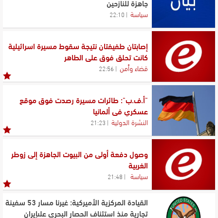
جاهزة للنازحين
سياسة
22:10
إصابتان طفيفتان نتيجة سقوط مسيرة اسرائيلية
كانت تحلق فوق علي الطاهر
قضاء وأمن
22:56
"أ.ف.ب": طائرات مسيرة رصدت فوق موقع
عسكري في ألمانيا
النشرة الدولية
21:23
وصول دفعة أولى من البيوت الجاهزة إلى زوطر
الغربية
سياسة
21:48
القيادة المركزية الأميركية: غيرنا مسار 53 سفينة
تجارية منذ استئناف الحصار البحري علىإيران