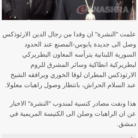
علمت "النشرة" ان وفدا من رجال الدين الارثوذكس
وصل الى جديدة يابوس-المصنع عند الحدود
السورية اللبنانية يترأسه المعاون البطريركي
لبطريركية انطاكية وسائر المشرق للروم
الارثوذكس المطران لوقا الخوري ويرافقه الشيخ
عبد السلام الحراش، بانتظار وصول راهبات معلولا.
هذا ونفت مصادر كنسية لمندوب "النشرة" الاخبار
عن ان الراهبات وصلن الى الكنيسة المريمية في
دمشق.