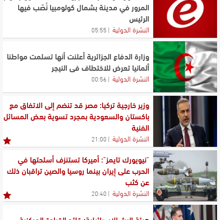
والتحركات في الجانب السوري تجري بعلمنا وبالتنسيق معنا
المرور في مدينة بشمال كولومبيا نُصّب فيها
الرئيس
الخطيب: على السلطة اللبنانية فتح باب الحوار مع المكونات
النشرة الدولية
05:55
اللبنانية وخاصة مع المقاومة
وزارة الدفاع الجزائرية أعلنت أنها تسلمت مواطنا
ألمانيا تعرض للاختطاف في النيجر
النشرة الدولية
00:56
وزير خارجية تركيا: مصر قد تنضم إلى الاتفاق مع
باكستان والسعودية بمجرد تسوية بعض المسائل
الفنية
النشرة الدولية
21:00
"نيويورك تايمز": أميركا تستنزف أسلحتها في
الحرب على إيران بينما روسيا والصين تراقبان ذلك
عن كثب
النشرة الدولية
20:40
هيئة البث الإسرائيلية: قائد القيادة المركزية