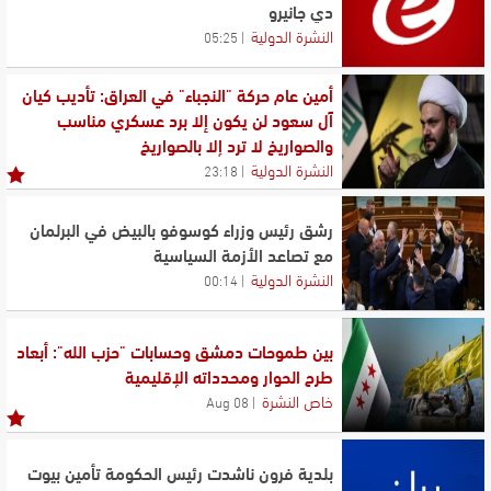
دي جانيرو
النشرة الدولية
05:25
أمين عام حركة "النجباء" في العراق: تأديب كيان
آل سعود لن يكون إلا برد عسكري مناسب
والصواريخ لا ترد إلا بالصواريخ
النشرة الدولية
23:18
رشق رئيس وزراء كوسوفو بالبيض في البرلمان
مع تصاعد الأزمة السياسية
النشرة الدولية
00:14
بين طموحات دمشق وحسابات "حزب الله": أبعاد
طرح الحوار ومحدداته الإقليمية
خاص النشرة
08 Aug
بلدية فرون ناشدت رئيس الحكومة تأمين بيوت