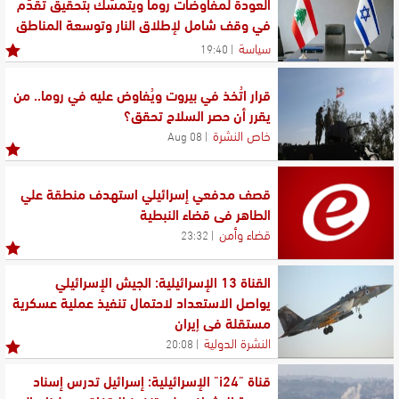
العودة لمفاوضات روما ويتمسّك بتحقيق تقدّم
في وقف شامل لإطلاق النار وتوسعة المناطق
التجريبية
سياسة
19:40
قرار اتُخذ في بيروت ويُفاوض عليه في روما.. من
يقرر أن حصر السلاح تحقق؟
خاص النشرة
08 Aug
قصف مدفعي إسرائيلي استهدف منطقة علي
الطاهر في قضاء النبطية
قضاء وأمن
23:32
القناة 13 الإسرائيلية: الجيش الإسرائيلي
يواصل الاستعداد لاحتمال تنفيذ عملية عسكرية
مستقلة في إيران
النشرة الدولية
20:08
قناة "i24" الإسرائيلية: إسرائيل تدرس إسناد