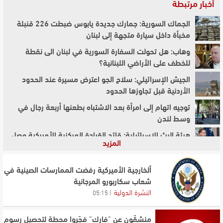
أخبار مرتبطة
الجماك السورية: جمارك جديدة يابوس ضبطت 226 قنبلة
مخبأة داخل سيارة متجهة إلى لبنان
وهاب: هل تحولت السفارة السورية في لبنان الى نقطة
للخطف على الأراضي اللبنانية؟
الجيش الإسرائيلي: سلاح الجو اعترض مسيرة عند الحدود
الأردنية قبل تجاوزها الحدود
توجيه اتهام إلى امرأة بعد الاشتباه بطعنها أربعة رجال في
وسط لندن
هيئة البث الإسرائيلية: قائد القيادة المركزية الأميركية وصل
المزيد
إلى إسرائيل
توقيف امرأة بعد تعرّض أربعة رجال للطعن في وسط لندن
ألخارجية الأميركية رفضت الممارسات الصينية في
شعاب سكاربورو المرجانية
بين إسلام آباد وواشنطن: الرهانات لم تتبدل... بانتظار النتائج
النشرة الدولية
05:15
الفعلية؟
قائد قوات الحدود العراقية: الوضع طبيعي على الحدود
منشقّون عن "فارك" فجّروا محطة لتحصيل رسوم