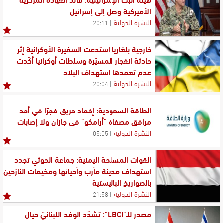
الأميركية وصل إلى إسرائيل
النشرة الدولية
20:11
خارجية بلغاريا استدعت السفيرة الأوكرانية إثر
حادثة انفجار المسيّرة وسلطات أوكرانيا أكّدت
عدم تعمدها استهداف البلاد
النشرة الدولية
20:04
الطاقة السعودية: إخماد حريق فجرًا في أحد
مرافق مصفاة "أرامكو" في جازان ولا إصابات
النشرة الدولية
05:05
القوات المسلحة اليمنية: جماعة الحوثي تجدد
استهداف مدينة مأرب وأحيائها ومخيمات النازحين
بالصواريخ الباليستية
النشرة الدولية
21:58
مصدر للـ"LBCI": تشدّد الوفد اللبنانيّ حيال